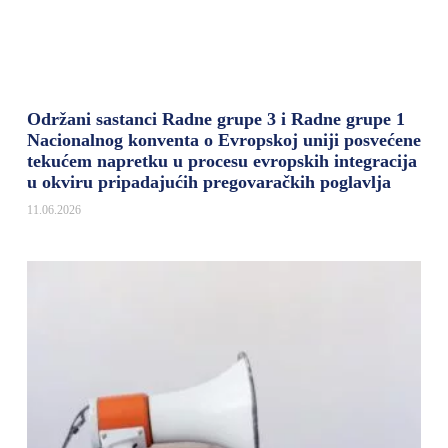
Održani sastanci Radne grupe 3 i Radne grupe 1
Nacionalnog konventa o Evropskoj uniji posvećene
tekućem napretku u procesu evropskih integracija
u okviru pripadajućih pregovaračkih poglavlja
11.06.2026