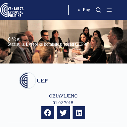
Eng
Vesti
Stažisti iz Evropske komisije u poseti CEP-u
CEP
OBJAVLJENO
01.02.2018.