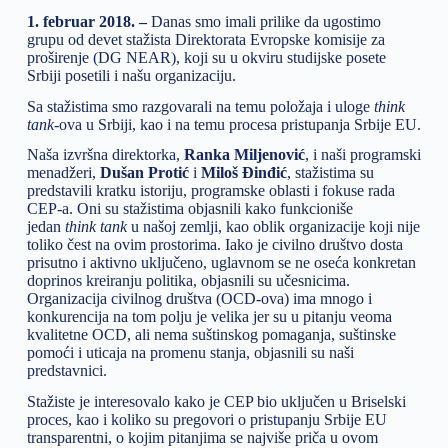
1. februar 2018. –
Danas smo imali prilike da ugostimo
grupu od devet stažista Direktorata Evropske komisije za
proširenje (DG NEAR), koji su u okviru studijske posete
Srbiji posetili i našu organizaciju.
Sa stažistima smo razgovarali na temu položaja i uloge
think
tank
-ova u Srbiji, kao i na temu procesa pristupanja Srbije EU.
Naša izvršna direktorka,
Ranka Miljenović
, i naši programski
menadžeri,
Dušan Protić
i
Miloš Đinđić
, stažistima su
predstavili kratku istoriju, programske oblasti i fokuse rada
CEP-a. Oni su stažistima objasnili kako funkcioniše
jedan
think tank
u našoj zemlji, kao oblik organizacije koji nije
toliko čest na ovim prostorima. Iako je civilno društvo dosta
prisutno i aktivno uključeno, uglavnom se ne oseća konkretan
doprinos kreiranju politika, objasnili su učesnicima.
Organizacija civilnog društva (OCD-ova) ima mnogo i
konkurencija na tom polju je velika jer su u pitanju veoma
kvalitetne OCD, ali nema suštinskog pomaganja, suštinske
pomoći i uticaja na promenu stanja, objasnili su naši
predstavnici.
Stažiste je interesovalo kako je CEP bio uključen u Briselski
proces, kao i koliko su pregovori o pristupanju Srbije EU
transparentni, o kojim pitanjima se najviše priča u ovom