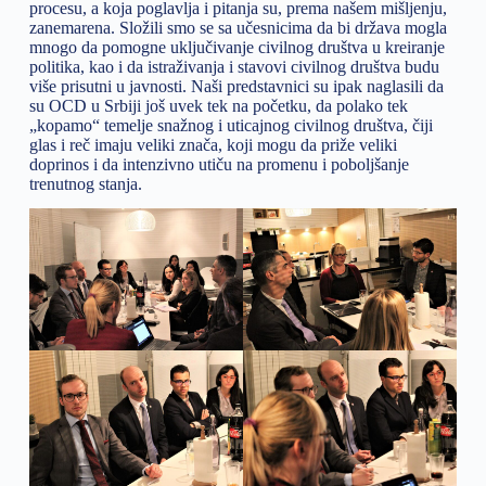
procesu, a koja poglavlja i pitanja su, prema našem mišljenju,
zanemarena. Složili smo se sa učesnicima da bi država mogla
mnogo da pomogne uključivanje civilnog društva u kreiranje
politika, kao i da istraživanja i stavovi civilnog društva budu
više prisutni u javnosti. Naši predstavnici su ipak naglasili da
su OCD u Srbiji još uvek tek na početku, da polako tek
„kopamo“ temelje snažnog i uticajnog civilnog društva, čiji
glas i reč imaju veliki znača, koji mogu da priže veliki
doprinos i da intenzivno utiču na promenu i poboljšanje
trenutnog stanja.