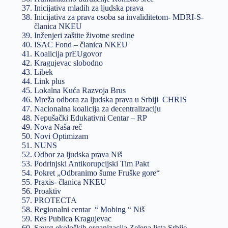
Inicijativa mladih za ljudska prava
Inicijativa za prava osoba sa invaliditetom- MDRI-S-
članica NKEU
Inženjeri zaštite životne sredine
ISAC Fond – članica NKEU
Koalicija prEUgovor
Kragujevac slobodno
Libek
Link plus
Lokalna Kuća Razvoja Brus
Mreža odbora za ljudska prava u Srbiji CHRIS
Nacionalna koalicija za decentralizaciju
Nepušački Edukativni Centar – RP
Nova Naša reč
Novi Optimizam
NUNS
Odbor za ljudska prava Niš
Podrinjski Antikorupcijski Tim Pakt
Pokret „Odbranimo šume Fruške gore“
Praxis- članica NKEU
Proaktiv
PROTECTA
Regionalni centar “ Mobing “ Niš
Res Publica Kragujevac
Savez ekoloških organizacija Zelena lista Srbije