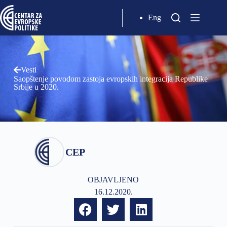
Eng
Vesti
Saopštenje povodom zastoja evropskih integracija Republike
Srbije u 2020.
CEP
OBJAVLJENO
16.12.2020.