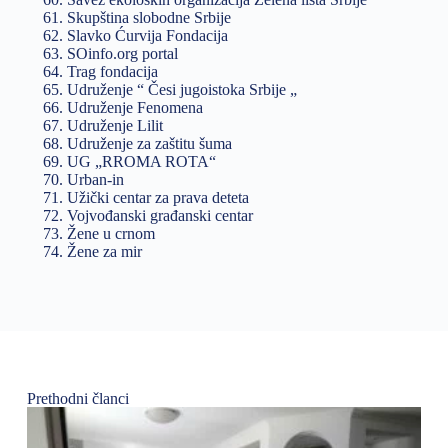
Skupština slobodne Srbije
Slavko Ćurvija Fondacija
SOinfo.org portal
Trag fondacija
Udruženje “ Česi jugoistoka Srbije „
Udruženje Fenomena
Udruženje Lilit
Udruženje za zaštitu šuma
UG „RROMA ROTA“
Urban-in
Užički centar za prava deteta
Vojvođanski građanski centar
Žene u crnom
Žene za mir
Prethodni članci