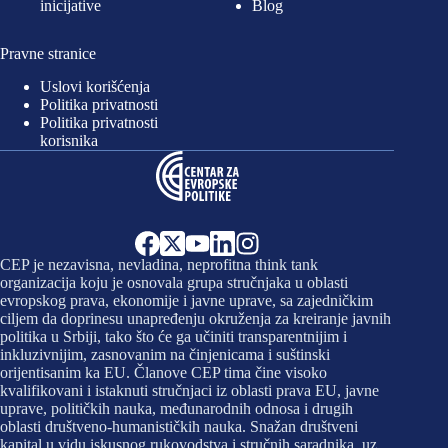
inicijative
Blog
Pravne stranice
Uslovi korišćenja
Politika privatnosti
Politika privatnosti
korisnika
CEP je nezavisna, nevladina, neprofitna think tank
organizacija koju je osnovala grupa stručnjaka u oblasti
evropskog prava, ekonomije i javne uprave, sa zajedničkim
ciljem da doprinesu unapređenju okruženja za kreiranje javnih
politika u Srbiji, tako što će ga učiniti transparentnijim i
inkluzivnijim, zasnovanim na činjenicama i suštinski
orijentisanim ka EU. Članove CEP tima čine visoko
kvalifikovani i istaknuti stručnjaci iz oblasti prava EU, javne
uprave, političkih nauka, međunarodnih odnosa i drugih
oblasti društveno-humanističkih nauka. Snažan društveni
kapital u vidu iskusnog rukovodstva i stručnih saradnika, uz