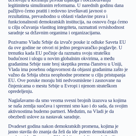
legitimiteta simuliranim reformama. U narednih godinu dana
pažljivo ćemo pratiti i redovno izveštavati javnost o
rezultatima, prevashodno u oblasti vladavine prava i
funkcionalnosti demokratskih institucija, na osnovu čega ćemo
u cilju očuvanja vlastitog integriteta, razmatrati svrsishodnost
saradnje sa državnim organima i organizacijama.
Pozivamo Vladu Srbije da izvuče pouke iz odluke Saveta EU
da ove godine ne otvori ni jedno pregovaračko poglavlje. U
trenutku kada EU počinje da razmatra svoju stratešku
budućnost i ulogu u novim globalnim okvirima, a među
građanima Srbije raste broj skeptika prema članstvu u Uniji,
Vlada ima posebnu odgovornost da objasni građanima zašto je
važno da Srbija ubrza neophodne promene u cilju pristupanja
EU. Ove poruke moraju biti nedvosmislene i zasnovane na
činjenicama o mestu Srbije u Evropi i njenom strateškom
opredeljenju.
Naglašavamo da smo veoma svesni brojnih izazova sa kojima
se naša zemlja suočava i spremni smo kao i do sada, da svojim
aktivnostima budemo partneri. Međutim, na Vladi je da
obezbedi uslove za nastavak saradnje.
Dvadeset godina nakon demokratskih promena, kojima je
jasno stavila do znanja da želi da ide putem demokratskih