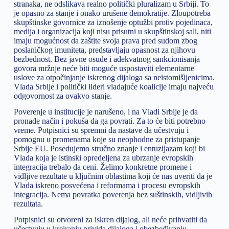
stranaka, ne odslikava realno politički pluralizam u Srbiji. To
je opasno za stanje i onako urušene demokratije. Zloupotreba
skupštinske govornice za iznošenje optužbi protiv pojedinaca,
medija i organizacija koji nisu prisutni u skupštinskoj sali, niti
imaju mogućnost da zaštite svoja prava pred sudom zbog
poslaničkog imuniteta, predstavljaju opasnost za njihovu
bezbednost. Bez javne osude i adekvatnog sankcionisanja
govora mržnje neće biti moguće uspostaviti elementarne
uslove za otpočinjanje iskrenog dijaloga sa neistomišljenicima.
Vlada Srbije i politički lideri vladajuće koalicije imaju najveću
odgovornost za ovakvo stanje.
Poverenje u institucije je narušeno, i na Vladi Srbije je da
pronađe način i pokuša da ga povrati. Za to će biti potrebno
vreme. Potpisnici su spremni da nastave da učestvuju i
pomognu u promenama koje su neophodne za pristupanje
Srbije EU. Posedujemo stručno znanje i entuzijazam koji bi
Vlada koja je istinski opredeljena za ubrzanje evropskih
integracija trebalo da ceni. Želimo konkretne promene i
vidljive rezultate u ključnim oblastima koji će nas uveriti da je
Vlada iskreno posvećena i reformama i procesu evropskih
integracija. Nema povratka poverenja bez suštinskih, vidljivih
rezultata.
Potpisnici su otvoreni za iskren dijalog, ali neće prihvatiti da
učestvuju u kreiranju privida dijaloga i obezbeđivanju