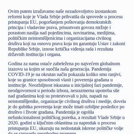
Ovim putem izražavamo naše nezadovoljstvo izostankom
reformi koje je Vlada Srbije prihvatila da sprovede u procesu
pristupanja EU, pogoršanjem poštovanja demokratskih
principa i vladavine prava, prisustvom govora mržnje i
porastom nasilja nad pojedincima, novinarima, medijima,
političkim neistomišljenicima i organizacijama civilnog
društva koji na osnovu prava koja im garantuju Ustav i zakoni
Republike Srbije, iznose kritička viđenja rada i rezultata
državnih institucija i organa.
Godina za nama ostaće zabeležena po najvećem globalnom
izazovu sa kojim se suočila naša generacija. Pandemija
COVID-19 je na okrutan način pokazala koliko smo ranjivi,
koje su granice sposobnosti vlasti i poverenja građana u
institucije. Neozbiljnost iskazana u inicijalnoj fazi pandemije,
neodgovornost u periodu izbora, nesrazmerna upotreba sile
nad građanima koji su protestvovali u julu, napadi na
neistomišljenike, organizacije civilnog društva i medije, dovela
je do gubitka poverenja koje može imati ozbiljne posledice po
društvo i živote građana. Pandemija je ogolila
nefunkcionalnost političkog poretka, a rezultati Vlade Srbije u
2020. godini u ključnim oblastima za napredak u procesu
pristupanja EU, ukazuju na nedostatak iskrene političke volje
da se sprovedu neophodne promene.