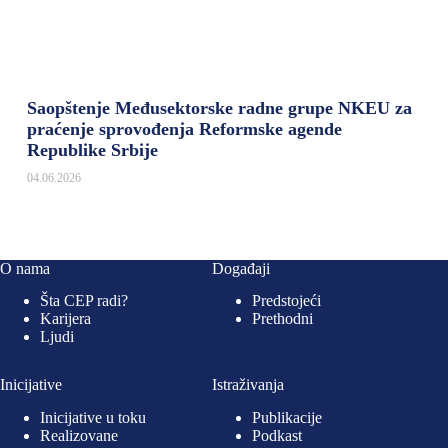
Saopštenje Međusektorske radne grupe NKEU za
praćenje sprovođenja Reformske agende
Republike Srbije
04.06.2026
O nama
Događaji
Šta CEP radi?
Predstojeći
Karijera
Prethodni
Ljudi
Inicijative
Istraživanja
Inicijative u toku
Publikacije
Realizovane
Podkast