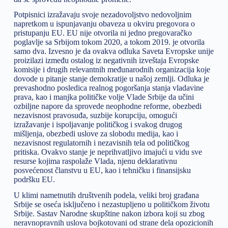
Potpisnici izražavaju svoje nezadovoljstvo nedovoljnim
napretkom u ispunjavanju obaveza u okviru pregovora o
pristupanju EU. EU nije otvorila ni jedno pregovaračko
poglavlje sa Srbijom tokom 2020, a tokom 2019. je otvorila
samo dva. Izvesno je da ovakva odluka Saveta Evropske unije
proizilazi između ostalog iz negativnih izveštaja Evropske
komisije i drugih relevantnih međunarodnih organizacija koje
dovode u pitanje stanje demokratije u našoj zemlji. Odluka je
prevashodno posledica realnog pogoršanja stanja vladavine
prava, kao i manjka političke volje Vlade Srbije da učini
ozbiljne napore da sprovede neophodne reforme, obezbedi
nezavisnost pravosuđa, suzbije korupciju, omogući
izražavanje i ispoljavanje političkog i svakog drugog
mišljenja, obezbedi uslove za slobodu medija, kao i
nezavisnost regulatornih i nezavisnih tela od političkog
pritiska. Ovakvo stanje je neprihvatljivo imajući u vidu sve
resurse kojima raspolaže Vlada, njenu deklarativnu
posvećenost članstvu u EU, kao i tehničku i finansijsku
podršku EU.
U klimi nametnutih društvenih podela, veliki broj građana
Srbije se oseća isključeno i nezastupljeno u političkom životu
Srbije. Sastav Narodne skupštine nakon izbora koji su zbog
neravnopravnih uslova bojkotovani od strane dela opozicionih