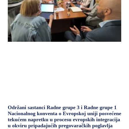
Održani sastanci Radne grupe 3 i Radne grupe 1
Nacionalnog konventa o Evropskoj uniji posvećene
tekućem napretku u procesu evropskih integracija
u okviru pripadajućih pregovaračkih poglavlja