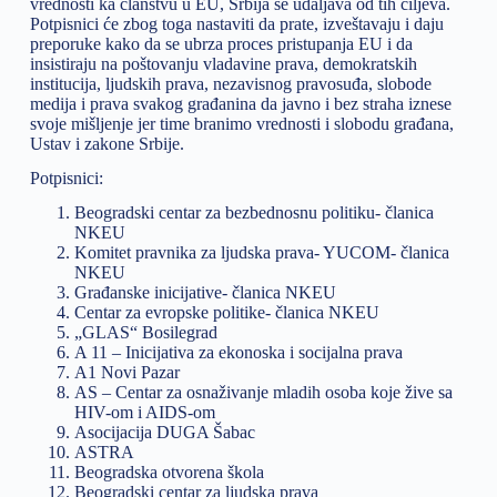
vrednosti ka članstvu u EU, Srbija se udaljava od tih ciljeva.
Potpisnici će zbog toga nastaviti da prate, izveštavaju i daju
preporuke kako da se ubrza proces pristupanja EU i da
insistiraju na poštovanju vladavine prava, demokratskih
institucija, ljudskih prava, nezavisnog pravosuđa, slobode
medija i prava svakog građanina da javno i bez straha iznese
svoje mišljenje jer time branimo vrednosti i slobodu građana,
Ustav i zakone Srbije.
Potpisnici:
Beogradski centar za bezbednosnu politiku- članica
NKEU
Komitet pravnika za ljudska prava- YUCOM- članica
NKEU
Građanske inicijative- članica NKEU
Centar za evropske politike- članica NKEU
„GLAS“ Bosilegrad
A 11 – Inicijativa za ekonoska i socijalna prava
A1 Novi Pazar
AS – Centar za osnaživanje mladih osoba koje žive sa
HIV-om i AIDS-om
Asocijacija DUGA Šabac
ASTRA
Beogradska otvorena škola
Beogradski centar za ljudska prava