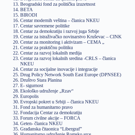
Beogradski fond za političku izuzetnost
BETA
BIRODI
Centar modernih veština – članica NKEU
Centar savremene politike
Centar za demokratiju i razvoj juga Srbije
Centar za istraživačko novinarstvo Kruševac – CINK
Centar za monitoring i aktivizam – CEMA „
Centar za praktičnu politiku
Centar za razvoj lokalnih medija
Centar za razvoj lokalnih sredina -CRLS – članica
NKEU
Centar za socijalne inovacije i integracije
Drug Policy Network South East Europe (DPNSEE)
Društvo Stara Planina
E- sigurnost
Ekološko udruženje „Rzav“
Europolis
Evropski pokret u Srbiji – članica NKEU
Fond za humanitarno pravo
Fondacija Centar za demokratiju
Forum civilne akcije – FORCA
Geten- članica NKEU
Građanska čitaonica “Libergraf”
Humanitarno udruženje Romsko srce