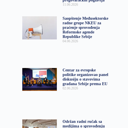
pregovaračkih poglavlja
11.06.2026
Saopštenje Međusektorske
radne grupe NKEU za
praćenje sprovođenja
Reformske agende
Republike Srbije
04.06.2026
Centar za evropske
politike organizovao panel
diskusiju o stavovima
građana Srbije prema EU
02.06.2026
Održan radni ručak sa
medijima o sprovođenju