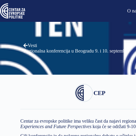
O n
Vesti
Regionalna konferencija u Beogradu 9. i 10. septembra
CEP
Centar za evropske politike ima veliku čast da najavi regio
Experiences and Future Perspectives
koja će se održati 9-1
Cilj konferencije je da pokrene regionalnu debatu o učinku