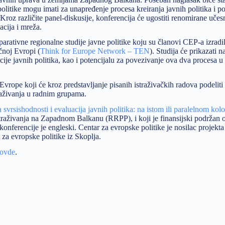
 politike mogu imati za unapređenje procesa kreiranja javnih politika i po
roz različite panel-diskusije, konferencija će ugostiti renomirane učes
acija i mreža.
ativne regionalne studije javne politike koju su članovi CEP-a izradil
čnoj Evropi (
Think for Europe Network – TEN
). Studija će prikazati n
uacije javnih politika, kao i potencijalu za povezivanje ova dva procesa 
z Evrope koji će kroz predstavljanje pisanih istraživačkih radova podelit
traživanja u radnim grupama.
 svrsishodnosti i evaluacija javnih politika: na istom ili paralelnom kol
raživanja na Zapadnom Balkanu (RRPP), i koji je finansijski podržan o
onferencije je engleski. Centar za evropske politike je nosilac projekt
t za evropske politike iz Skoplja.
ovde
.