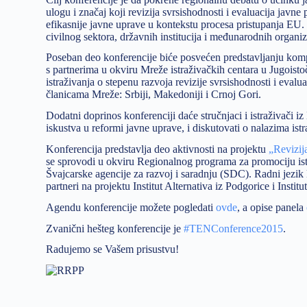
ulogu i značaj koji revizija svrsishodnosti i evaluacija javne
efikasnije javne uprave u kontekstu procesa pristupanja EU. K
civilnog sektora, državnih institucija i međunarodnih organiz
Poseban deo konferencije biće posvećen predstavljanju kompar
s partnerima u okviru Mreže istraživačkih centara u Jugoisto
istraživanja o stepenu razvoja revizije svrsishodnosti i eval
članicama Mreže: Srbiji, Makedoniji i Crnoj Gori.
Dodatni doprinos konferenciji daće stručnjaci i istraživači i
iskustva u reformi javne uprave, i diskutovati o nalazima is
Konferencija predstavlja deo aktivnosti na projektu
„Revizija
se sprovodi u okviru Regionalnog programa za promociju ist
Švajcarske agencije za razvoj i saradnju (SDC). Radni jezik k
partneri na projektu Institut Alternativa iz Podgorice i Institu
Agendu konferencije možete pogledati
ovde
, a opise panela
Zvanični hešteg konferencije je
#TENConference2015
.
Radujemo se Vašem prisustvu!