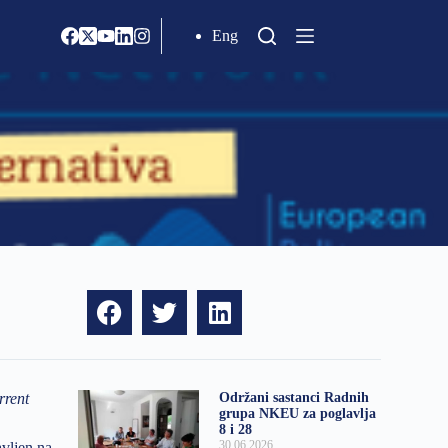
Eng
rrent
Održani sastanci Radnih
grupa NKEU za poglavlja
8 i 28
30.06.2026
vljen na