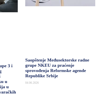
Saopštenje Međusektorske radne
grupe NKEU za praćenje
upe 3 i
sprovođenja Reformske agende
g
Republike Srbije
i
ku u
04.06.2026
ija u
varačkih