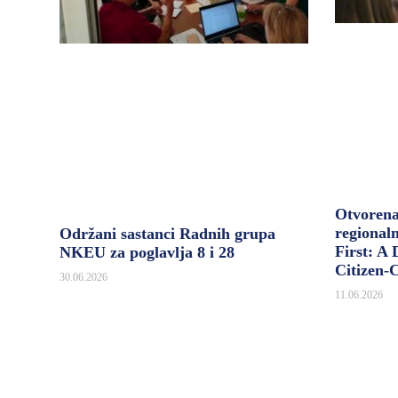
Otvoren
regional
Održani sastanci Radnih grupa
First: A
NKEU za poglavlja 8 i 28
Citizen-
30.06.2026
11.06.2026