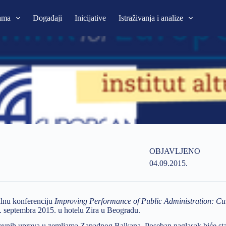
ama
Događaji
Inicijative
Istraživanja i analize
OBJAVLJENO
04.09.2015.
nalnu konferenciju
Improving Performance of Public Administration: Cu
0. septembra 2015. u hotelu Zira u Beogradu.
 javnih uprava u zemljama Zapadnog Balkana. Poseban naglasak biće sta