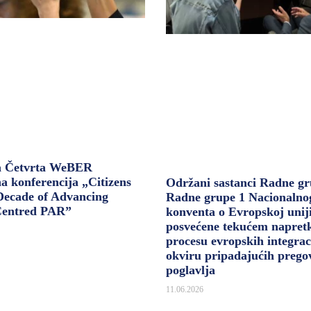
a Četvrta WeBER
na konferencija „Citizens
Održani sastanci Radne gr
 Decade of Advancing
Radne grupe 1 Nacionalno
Centred PAR”
konventa o Evropskoj unij
posvećene tekućem napret
procesu evropskih integrac
okviru pripadajućih prego
poglavlja
11.06.2026