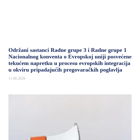
Održani sastanci Radne grupe 3 i Radne grupe 1
Nacionalnog konventa o Evropskoj uniji posvećene
tekućem napretku u procesu evropskih integracija
u okviru pripadajućih pregovaračkih poglavlja
11.06.2026