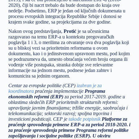
2020), čiji bi nacrt trebalo da bude dostupan do kraja ove
nedelje. Podsetimo, ERP je jedan od ključnih dokumenata u
procesu evropskih integracija Republike Srbije i donosi se
krajem svake godine, sa projekcijama za dve godine.
Nakon ovog predstavljanja,
Protić
je sa učesnicima
razgovarao na temu ERP-a u kontekstu pregovaračkih
poglavlja 1 i 3, o merilima za otvaranje ova dva poglavlja koji
su u bliskoj vezi sa prioritetnim reformama u ovom
dokumentu, kao i o jedinstvenom upravnom mestu, pod kojim
se podrazumeva da, umesto obraćanja većem broju organa ili
vođenje više postupaka, stranka dobije sve relevantne
informacije na jednom mestu, podnese jedan zahtev i
komunicira sa jednim organom.
Centar za evropske politike (CEP)
izabran je za
koordinatora
praćenja implementacije
Programa
ekonomskih reformi (ERP)
za period 2017-2019. godine u
oblastima sledećih ERP prioritetnih strukturnih reformi:
upravljanje javnim finansijama; tržište energije, saobraćaja i
telekomunikacija; sektorski razvoj; spoljna trgovina i
investicioni podsticaji. CEP je
takođe potpisnik
Platforme za
praćenje sprovođenja primene ERP-a za period 2018-2020. i
za praćenje sprovođenja primene Programa reformi politike
zapošljavanja i socijalne politike (ESRP). U okviru