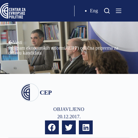
Eng
Vesti
Program ekonomskih reformi (ERP) odlična priprema za
državu kandidata
CEP
OBJAVLJENO
20.12.2017.