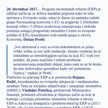
20. decembar 2017. –
Program ekonomskih reformi (ERP) je
odličan način da se država kandidat pripremi kako bi ušla
spremna u Evropsku uniju, rekao je danas na sastanku radnih
grupa Nacionalnog konventa o EU za poglavlje 1 (Slobodno
kretanje robe) i 3 (Pravo poslovnog nastanjivanja i sloboda
pružanja usluga) programski menadžer Centra za evropske
politike (CEP) i koordinator ovih radnih grupa u okviru
Konventa,
Dušan Protić
.
„Sve aktivnosti u vezi sa ovim dokumentom su jedna
velika vežba za sve naše institucije. Imamo vremena da se
uskladimo sa metodologijom načina na koji EU vodi ove
politike, da puno naučimo i rešimo probleme
nerazumevanja pojedinih oblasti, kako nam se ne bi desilo
da smo nedovoljno spremljeni kada već postanemo
članica,“ istakao je Protić.
Platformu za praćenje ERP-a je predstavila
Bojana
Ružić,
koordinatorka za evropske integracije i međunarodnu
saradnju Tima za socijalno uključivanje i smanjenje siromaštva
(SIPRU).
Vladislav Potežica,
predstavnik Ministarstva
finansija, prisutnim učesnicima je objasnio način na koji se
kreiraju i ocenjuju prioritetne strukturne reforme u okviru
ERP-a, kakva su dostignuća i problemi tekućeg ERP-a (2017-
2019), i šta će biti promenjeno u narednom ERP-u (2018-