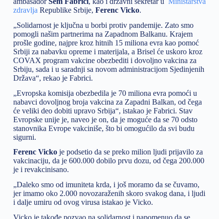
ambasador
Sem Fabrici
, kao i državni sekretar u
Ministarstva
zdravlja
Republike Srbije,
Ferenc Vicko
.
„Solidarnost je ključna u borbi protiv pandemije. Zato smo
pomogli našim partnerima na Zapadnom Balkanu. Krajem
prošle godine, najpre kroz hitnih 15 miliona evra kao pomoć
Srbiji za nabavku opreme i materijala, a Brisel će uskoro kroz
COVAX program vakcine obezbediti i dovoljno vakcina za
Srbiju, sada i u saradnji sa novom administracijom Sjedinjenih
Država“, rekao je Fabrici.
„Evropska komisija obezbedila je 70 miliona evra pomoći u
nabavci dovoljnog broja vakcina za Zapadni Balkan, od čega
će veliki deo dobiti upravo Srbija“, istakao je Fabrici. Stav
Evropske unije je, naveo je on, da je moguće da se 70 odsto
stanovnika Evrope vakciniše, što bi omogućilo da svi budu
sigurni.
Ferenc Vicko
je podsetio da se preko milion ljudi prijavilo za
vakcinaciju, da je 600.000 dobilo prvu dozu, od čega 200.000
je i revakcinisano.
„Daleko smo od imuniteta krda, i još moramo da se čuvamo,
jer imamo oko 2.000 novozaraženih skoro svakog dana, i ljudi
i dalje umiru od ovog virusa istakao je Vicko.
Vicko je takođe pozvao na solidarnost i napomenuo da se