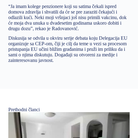
“Ja imam kolege penzionere koji su satima čekali ispred
domova zdravlja i shvatili da će se pre zaraziti čekajući i
odlazili kući. Neki moji vršnjaci još nisu primili vakcinu, dok
će moja dva unuka u dvadesetim godinama uskoro dobiti i
drugu dozu”, rekao je Radovanović.
Diskusija se odvila u okviru serije debata koju Delegacija EU
organizuje sa CEP-om, čiji je cilj da teme u vezi sa procesom
pristupanja EU učini bližim građanima i pruži im priliku da i
sami o njima diskutuju. Događaji su otvoreni za medije i
zainteresovanu javnost.
Prethodni članci