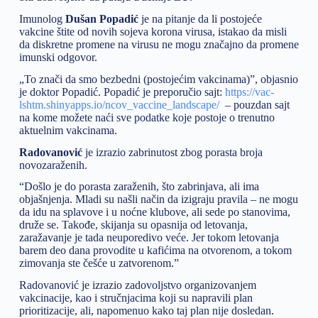
Imunolog
Dušan Popadić
je na pitanje da li postojeće
vakcine štite od novih sojeva korona virusa, istakao da misli
da diskretne promene na virusu ne mogu značajno da promene
imunski odgovor.
„To znači da smo bezbedni (postojećim vakcinama)”, objasnio
je doktor Popadić. Popadić je preporučio sajt:
https://vac-
lshtm.shinyapps.io/ncov_vaccine_landscape/
– pouzdan sajt
na kome možete naći sve podatke koje postoje o trenutno
aktuelnim vakcinama.
Radovanović
je izrazio zabrinutost zbog porasta broja
novozaraženih.
“Došlo je do porasta zaraženih, što zabrinjava, ali ima
objašnjenja. Mladi su našli način da izigraju pravila – ne mogu
da idu na splavove i u noćne klubove, ali sede po stanovima,
druže se. Takođe, skijanja su opasnija od letovanja,
zaražavanje je tada neuporedivo veće. Jer tokom letovanja
barem deo dana provodite u kafićima na otvorenom, a tokom
zimovanja ste češće u zatvorenom.”
Radovanović je izrazio zadovoljstvo organizovanjem
vakcinacije, kao i stručnjacima koji su napravili plan
prioritizacije, ali, napomenuo kako taj plan nije dosledan.