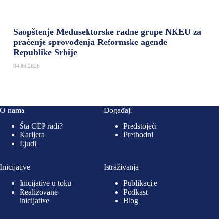
Saopštenje Međusektorske radne grupe NKEU za
praćenje sprovođenja Reformske agende
Republike Srbije
04.06.2026
O nama
Događaji
Šta CEP radi?
Predstojeći
Karijera
Prethodni
Ljudi
Inicijative
Istraživanja
Inicijative u toku
Publikacije
Realizovane
Podkast
inicijative
Blog