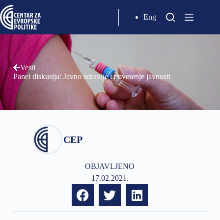
Eng
Vesti
Panel diskusija: Javno zdravlje i poverenje javnosti
CEP
OBJAVLJENO
17.02.2021.