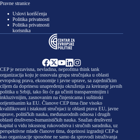
Pravne stranice
Uslovi korišćenja
Politika privatnosti
Politika privatnosti
korisnika
CEP je nezavisna, nevladina, neprofitna think tank
organizacija koju je osnovala grupa stručnjaka u oblasti
evropskog prava, ekonomije i javne uprave, sa zajedničkim
ciljem da doprinesu unapređenju okruženja za kreiranje javnih
politika u Srbiji, tako što će ga učiniti transparentnijim i
inkluzivnijim, zasnovanim na činjenicama i suštinski
orijentisanim ka EU. Članove CEP tima čine visoko
kvalifikovani i istaknuti stručnjaci iz oblasti prava EU, javne
uprave, političkih nauka, međunarodnih odnosa i drugih
oblasti društveno-humanističkih nauka. Snažan društveni
kapital u vidu iskusnog rukovodstva i stručnih saradnika, uz
perspektivne mlađe članove tima, doprinosi izgradnji CEP-a
kao organizacije sposobne ne samo da sprovodi istraživanja