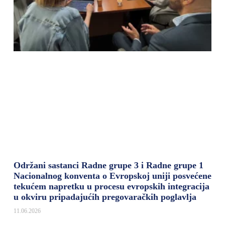
Održani sastanci Radne grupe 3 i Radne grupe 1
Nacionalnog konventa o Evropskoj uniji posvećene
tekućem napretku u procesu evropskih integracija
u okviru pripadajućih pregovaračkih poglavlja
11.06.2026