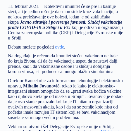
11. februar 2021. – Kolektivni imunitet će se pre ili kasnije
steći, ali je jedino rešenje da se on stekte kroz vakcinaciju, a
ne kroz preležavanje ove bolesti, jedan je od zaključaka
skupa
Javno zdravlje i poverenje javnosti: Slučaj vakcinacije
protiv COVID-19 u Srbiji i u EU
koji je održan u organizaciji
Centra za evropske politike (CEP) i Delegacije Evropske unije
u Srbiji.
Debatu možete pogledati
ovde
.
Na događaju je rečeno da imunitet stečen vakcinom ne traje
do kraja života, ali da će vakcinacija uspeti da zaustavi dalji
prenos, kao i da vakcinisane osobe i u slučaju dobijanja
korona virusa, isti podnose sa mnogo blažim simptomima.
Direktor Kancelarije za informacione tehnologije i elektronsku
upravu,
Mihailo Jovanović,
rekao je kako je elektronsko-
integrisani sistem omogućio da se „prati svaka bočica vakcine,
kao i njihovo kretanje od ulaska u Srbiju“. Jovanović je dodao
da je ovo stanje pokazalo koliko je IT bitan u organizaciji
ovakvih masovnih akcija, kao i da su se zemlje koje nisu od
početka imale razvijen IT sistem koji se bavi vakcinacijom
susretale sa mnogo većim problemima.
Vebinar su otvorili šef Delegacije Evropske unije u Srbiji,