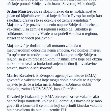
očekuje pomoć Srbije u vakcinama Severnoj Makedoniji.
Srđan Majstorović
se složio i rekao da je „solidarnost je
jedan od ključnih vrednosti koje definišu Evropsku uniju kao
zajednicu država i to se očekuje od zemlje kandidata.“
Majstorović je pozitivno ocenio napore Srbije da obezbedi
vakcinaciju za zemlje u regionu i rekao da, „ukoliko je
solidarnost bio motiv Vlade u raspodeli vakcina u regionu,
Brisel će to videti pozitivno.“
Majstorović je dodao i da ali moramo znati da u
međunarodnim odnosima nema emocija, već postoje interesi.
To opšte mesto može da se tumači kao pretenzije Srbije na
region, sa jakim predsednikom i institucijama koje bez obzira
na kritike u vezi sa funkcionisanjem institucija i vladavine
prava“, naveo je Majstorović.
Marko Kavaleri,
iz Evropske agencije za lekove (EMA),
govoreći o vakcinama koje mogu dobiti dozvolu te Agencije
najavio je da će u toku marta Johnson&Johnson dobiti
dozvolu, zatim i NOVAVAX, kao i CureVac.
Kavaleri je istakao da je EMA otvorena za sve vakcine ako
one poštuju standarde koje je EU odredila, i naveo da je rano
govoriti o tome da li će onima koji su primili kinesku vakcinu
biti dozvoljeno da putuju u zemlje EU.