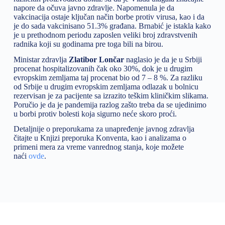
napore da očuva javno zdravlje. Napomenula je da
vakcinacija ostaje ključan način borbe protiv virusa, kao i da
je do sada vakcinisano 51.3% građana. Brnabić je istakla kako
je u prethodnom periodu zaposlen veliki broj zdravstvenih
radnika koji su godinama pre toga bili na birou.
Ministar zdravlja
Zlatibor Lončar
naglasio je da je u Srbiji
procenat hospitalizovanih čak oko 30%, dok je u drugim
evropskim zemljama taj procenat bio od 7 – 8 %. Za razliku
od Srbije u drugim evropskim zemljama odlazak u bolnicu
rezervisan je za pacijente sa izrazito teškim kliničkim slikama.
Poručio je da je pandemija razlog zašto treba da se ujedinimo
u borbi protiv bolesti koja sigurno neće skoro proći.
Detaljnije o preporukama za unapređenje javnog zdravlja
čitajte u Knjizi preporuka Konventa, kao i analizama o
primeni mera za vreme vanrednog stanja, koje možete
naći
ovde
.