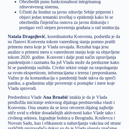
Obezbediti punu funkcionalnost integrisanog
zdravstvenog sistema,
Učiniti da Institut za javno zdravlje Srbije pripremi i
objavi jedan tematski izveštaj o epidemiji kako bi se
obezbedila činjenična osnova za javnu diskusiju i
postigao veći stepen poverenja građana u rad institucija.
Nataša Dragojlović
, koordinatorka Konventa, podsetila je da
su članovi Konventa tokom vanrednog stanja pomno pratili
primenu mera koje je Vlada usvajala. Rezultat toga jesu
analize o primeni mera u vanrednom stanju koje su objavljene
tokom 2020. godine. Konvent i dalje prati način upravljanja
pandemijom i razmatra šta još Vlada može da preduzme kako
bi se pandemija suzbila. Civilni sektor ostaje na raspolaganju
sa svom ekspertizom, informacijama s terena i preporukama.
Važno je da komunikacija o pandemiji bude takva da spreči
paniku, a građanima ulije poverenje u postupke i mere koje
Vlada sprovodi.
Predsednica Vlade
Ana Brnabić
istakla je da je Vlada
predložila iniciranje redovnog dijaloga predstavnika vlasti i
Konventa. Ona smatra da se kroz otvoreni dijalog najbolje
stiče uvid u efekte dosadašnjih aktivnosti kako Vlade tako i
civilnog sektora. Izgradnje bolnica u Beogradu, Kruševcu i
Novom Sadu, kao i efikasnost u nabavljanju vakcina od strane
različitih proizvođača dokaz su da je Vlada ulagala značajne