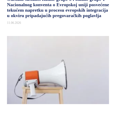
Nacionalnog konventa o Evropskoj uniji posvećene
tekućem napretku u procesu evropskih integracija
u okviru pripadajućih pregovaračkih poglavlja
11.06.2026