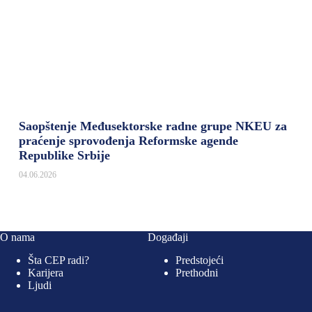
Saopštenje Međusektorske radne grupe NKEU za
praćenje sprovođenja Reformske agende
Republike Srbije
04.06.2026
O nama
Događaji
Šta CEP radi?
Predstojeći
Karijera
Prethodni
Ljudi