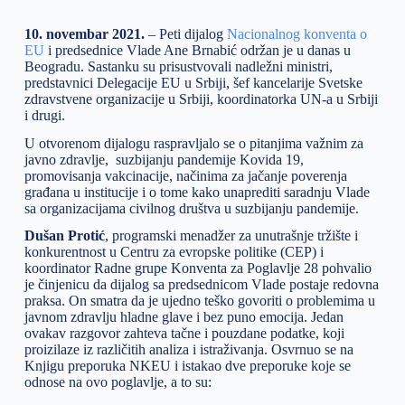
10. novembar 2021.
– Peti dijalog
Nacionalnog konventa o
EU
i predsednice Vlade Ane Brnabić održan je u danas u
Beogradu. Sastanku su prisustvovali nadležni ministri,
predstavnici Delegacije EU u Srbiji, šef kancelarije Svetske
zdravstvene organizacije u Srbiji, koordinatorka UN-a u Srbiji
i drugi.
U otvorenom dijalogu raspravljalo se o pitanjima važnim za
javno zdravlje, suzbijanju pandemije Kovida 19,
promovisanja vakcinacije, načinima za jačanje poverenja
građana u institucije i o tome kako unaprediti saradnju Vlade
sa organizacijama civilnog društva u suzbijanju pandemije.
Dušan Protić
, programski menadžer za unutrašnje tržište i
konkurentnost u Centru za evropske politike (CEP) i
koordinator Radne grupe Konventa za Poglavlje 28 pohvalio
je činjenicu da dijalog sa predsednicom Vlade postaje redovna
praksa. On smatra da je ujedno teško govoriti o problemima u
javnom zdravlju hladne glave i bez puno emocija. Jedan
ovakav razgovor zahteva tačne i pouzdane podatke, koji
proizilaze iz različitih analiza i istraživanja. Osvrnuo se na
Knjigu preporuka NKEU i istakao dve preporuke koje se
odnose na ovo poglavlje, a to su: