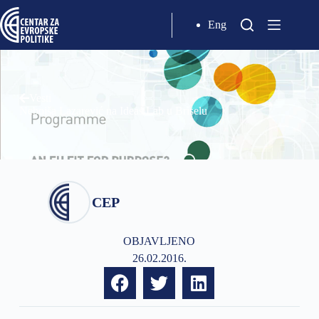
Eng
Vesti
Nebojša Lazarević na Ideas Lab u Briselu
CEP
OBJAVLJENO
26.02.2016.