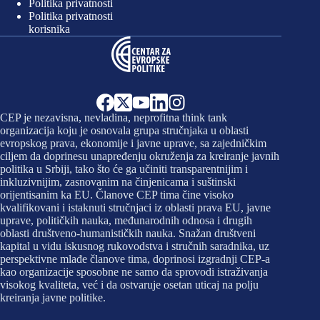
Politika privatnosti
Politika privatnosti
korisnika
CEP je nezavisna, nevladina, neprofitna think tank
organizacija koju je osnovala grupa stručnjaka u oblasti
evropskog prava, ekonomije i javne uprave, sa zajedničkim
ciljem da doprinesu unapređenju okruženja za kreiranje javnih
politika u Srbiji, tako što će ga učiniti transparentnijim i
inkluzivnijim, zasnovanim na činjenicama i suštinski
orijentisanim ka EU. Članove CEP tima čine visoko
kvalifikovani i istaknuti stručnjaci iz oblasti prava EU, javne
uprave, političkih nauka, međunarodnih odnosa i drugih
oblasti društveno-humanističkih nauka. Snažan društveni
kapital u vidu iskusnog rukovodstva i stručnih saradnika, uz
perspektivne mlađe članove tima, doprinosi izgradnji CEP-a
kao organizacije sposobne ne samo da sprovodi istraživanja
visokog kvaliteta, već i da ostvaruje osetan uticaj na polju
kreiranja javne politike.