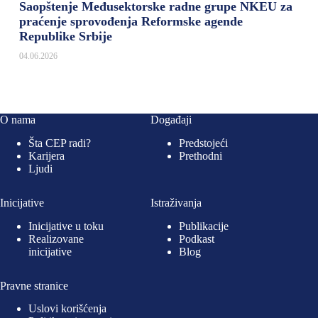
Saopštenje Međusektorske radne grupe NKEU za
praćenje sprovođenja Reformske agende
Republike Srbije
04.06.2026
O nama
Događaji
Šta CEP radi?
Predstojeći
Karijera
Prethodni
Ljudi
Inicijative
Istraživanja
Inicijative u toku
Publikacije
Realizovane
Podkast
inicijative
Blog
Pravne stranice
Uslovi korišćenja