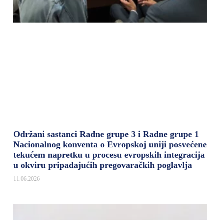
Održani sastanci Radne grupe 3 i Radne grupe 1
Nacionalnog konventa o Evropskoj uniji posvećene
tekućem napretku u procesu evropskih integracija
u okviru pripadajućih pregovaračkih poglavlja
11.06.2026