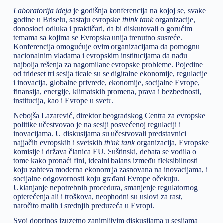
Laboratorija ideja
je godišnja konferencija na kojoj se, svake
godine u Briselu, sastaju evropske
think tank
organizacije,
donosioci odluka i praktičari, da bi diskutovali o gorućim
temama sa kojima se Evropska unija trenutno susreće.
Konferencija omogućuje ovim organizacijama da pomognu
nacionalnim vladama i evropskim institucijama da nađu
najbolja rešenja za nagomilane evropske probleme. Pojedine
od trideset tri sesija ticale su se digitalne ekonomije, regulacije
i inovacija, globalne privrede, ekonomije, socijalne Evrope,
finansija, energije, klimatskih promena, prava i bezbednosti,
institucija, kao i Evrope u svetu.
Nebojša Lazarević, direktor beogradskog Centra za evropske
politike učestvovao je na sesiji posvećenoj regulaciji i
inovacijama. U diskusijama su učestvovali predstavnici
najjačih evropskih i svetskih
think tank
organizacija, Evropske
komisije i država članica EU. Suštinski, debata se vodila o
tome kako pronaći fini, idealni balans između fleksibilnosti
koju zahteva moderna ekonomija zasnovana na inovacijama, i
socijalne odgovornosti koju građani Evrope očekuju.
Uklanjanje nepotrebnih procedura, smanjenje regulatornog
opterećenja ali i troškova, neophodni su uslovi za rast,
naročito malih i srednjih preduzeća u Evropi.
Svoj doprinos izuzetno zanimljivim diskusijama u sesijama