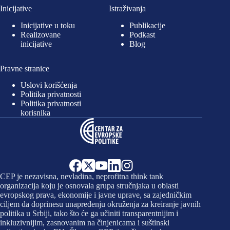
Inicijative
Istraživanja
Inicijative u toku
Publikacije
Realizovane
Podkast
inicijative
Blog
Pravne stranice
Uslovi korišćenja
Politika privatnosti
Politika privatnosti
korisnika
CEP je nezavisna, nevladina, neprofitna think tank
organizacija koju je osnovala grupa stručnjaka u oblasti
evropskog prava, ekonomije i javne uprave, sa zajedničkim
ciljem da doprinesu unapređenju okruženja za kreiranje javnih
politika u Srbiji, tako što će ga učiniti transparentnijim i
inkluzivnijim, zasnovanim na činjenicama i suštinski