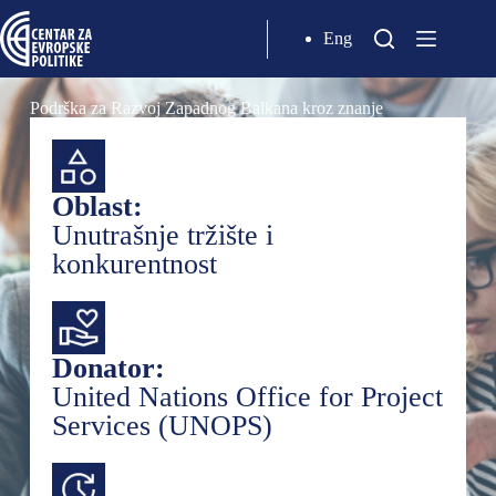
Eng
Podrška za Razvoj Zapadnog Balkana kroz znanje
Oblast:
Unutrašnje tržište i
konkurentnost
Donator:
United Nations Office for Project
Services (UNOPS)