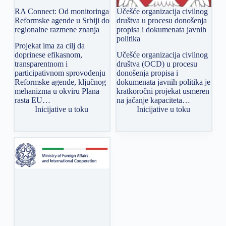
RA Connect: Od monitoringa
Učešće organizacija civilnog
Reformske agende u Srbiji do
društva u procesu donošenja
regionalne razmene znanja
propisa i dokumenata javnih
politika
Projekat ima za cilj da
doprinese efikasnom,
Učešće organizacija civilnog
transparentnom i
društva (OCD) u procesu
participativnom sprovođenju
donošenja propisa i
Reformske agende, ključnog
dokumenata javnih politika je
mehanizma u okviru Plana
kratkoročni projekat usmeren
rasta EU…
na jačanje kapaciteta…
Inicijative u toku
Inicijative u toku