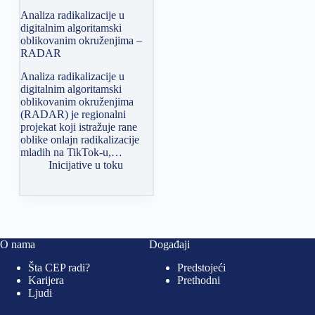
Analiza radikalizacije u
digitalnim algoritamski
oblikovanim okruženjima –
RADAR
Analiza radikalizacije u
digitalnim algoritamski
oblikovanim okruženjima
(RADAR) je regionalni
projekat koji istražuje rane
oblike onlajn radikalizacije
mladih na TikTok-u,…
Inicijative u toku
O nama
Događaji
Šta CEP radi?
Predstojeći
Karijera
Prethodni
Ljudi