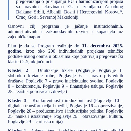
pregovaranja o pristupanju EU i harmonizacijom propisa
sa pravnim tekovinama EU u zemljama Zapadnog
Balkana: Srbiji, Albaniji, Bosni i Hercegovini, Kosovu*,
Crnoj Gori i Severnoj Makedoniji.
Osnovni cilj programa je jačanje institucionalnih,
administrativnih i zakonodavnih okvira i kapaciteta uz
zajedničke napore.
Plan je da se Program realizuje do
31. decembra 2025.
godine
, kroz oko 200 individualnih projekata tehničke
podrške malog obima u oblastima koje pokrivaju pregovarački
klasteri 2-5, uključujući:
Klaster 2
– Unutrašnje tržište (Poglavlje Poglavlje 1-
slobodno kretanje robe, Poglavlje 6 – pravo privrednih
društava, Poglavlje 7 – pravo intelektualne svojine, Poglavlje
8 – konkurencija, Poglavlje 9 – finansijske usluge, Poglavlje
28 – zaštita potrošača i zdravlja)
Klaster 3
– Konkurentnost i inkluzibni rast (Poglavlje 10 –
digitalna transformacija i mediji, Poglavlje 16 – oporezivanje,
Poglavlje 20 – preduzetništvo i industrijska politika, Poglavlje
25 -nauka i istraživanje, Poglavlje 26 – obrazovanje i kultura,
Poglavlje 29 – carinska unija)
Klaster 4
– Zelena agenda i održiva povezanost (Poglavlje 14