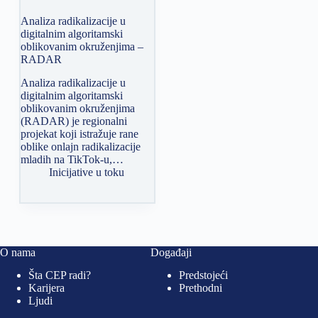
Analiza radikalizacije u
digitalnim algoritamski
oblikovanim okruženjima –
RADAR
Analiza radikalizacije u
digitalnim algoritamski
oblikovanim okruženjima
(RADAR) je regionalni
projekat koji istražuje rane
oblike onlajn radikalizacije
mladih na TikTok-u,…
Inicijative u toku
O nama
Događaji
Šta CEP radi?
Predstojeći
Karijera
Prethodni
Ljudi