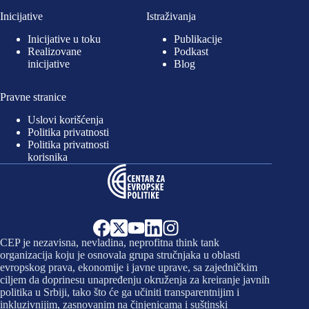
Inicijative
Istraživanja
Inicijative u toku
Publikacije
Realizovane
Podkast
inicijative
Blog
Pravne stranice
Uslovi korišćenja
Politika privatnosti
Politika privatnosti
korisnika
CEP je nezavisna, nevladina, neprofitna think tank
organizacija koju je osnovala grupa stručnjaka u oblasti
evropskog prava, ekonomije i javne uprave, sa zajedničkim
ciljem da doprinesu unapređenju okruženja za kreiranje javnih
politika u Srbiji, tako što će ga učiniti transparentnijim i
inkluzivnijim, zasnovanim na činjenicama i suštinski