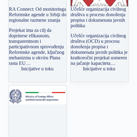
RA Connect: Od monitoringa
Učešće organizacija civilnog
Reformske agende u Srbiji do
društva u procesu donošenja
regionalne razmene znanja
propisa i dokumenata javnih
politika
Projekat ima za cilj da
doprinese efikasnom,
Učešće organizacija civilnog
transparentnom i
društva (OCD) u procesu
participativnom sprovođenju
donošenja propisa i
Reformske agende, ključnog
dokumenata javnih politika je
mehanizma u okviru Plana
kratkoročni projekat usmeren
rasta EU…
na jačanje kapaciteta…
Inicijative u toku
Inicijative u toku