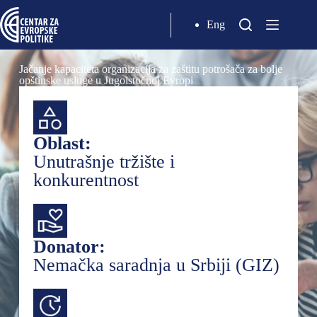
Eng
Jačanje kapaciteta organizacija za zaštitu potrošača za bolje
opštinske usluge u Jugoistočnoj Evropi
Oblast:
Unutrašnje tržište i
konkurentnost
Donator:
Nemačka saradnja u Srbiji (GIZ)