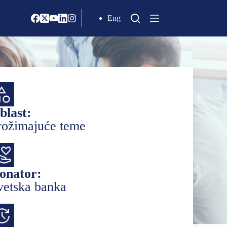
Eng
blast:
rožimajuće teme
onator:
vetska banka