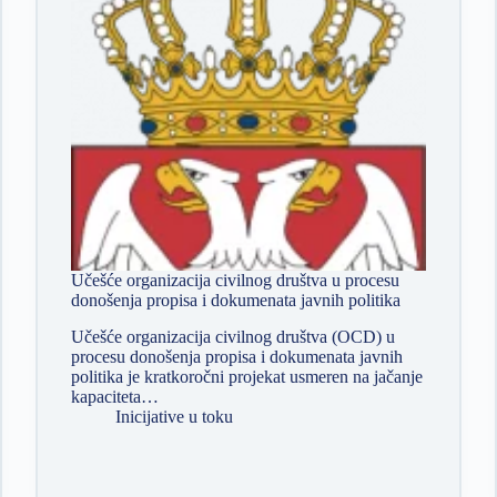
Učešće organizacija civilnog društva u procesu
donošenja propisa i dokumenata javnih politika
Učešće organizacija civilnog društva (OCD) u
procesu donošenja propisa i dokumenata javnih
politika je kratkoročni projekat usmeren na jačanje
kapaciteta…
Inicijative u toku