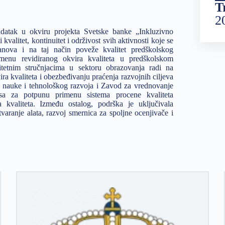
T
2
adatak u okviru projekta Svetske banke „Inkluzivno
kvalitet, kontinuitet i održivost svih aktivnosti koje se
tanova i na taj način poveže kvalitet predškolskog
menu revidiranog okvira kvaliteta u predškolskom
tetnim stručnjacima u sektoru obrazovanja radi na
ra kvaliteta i obezbeđivanju praćenja razvojnih ciljeva
e, nauke i tehnološkog razvoja i Zavod za vrednovanje
ursa za potpunu primenu sistema procene kvaliteta
kvaliteta. Između ostalog, podrška je uključivala
stvaranje alata, razvoj smernica za spoljne ocenjivače i