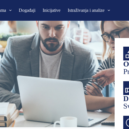
ama
Događaji
Inicijative
Istraživanja i analize
O
P
D
S