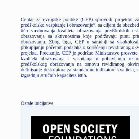
Centar za evropske politike (CEP) sprovodi projektni z
predškolsko vaspitanje i obrazovanje“, sa ciljem da obezbedi 
tiču vrednovanja kvaliteta obrazovanja predškolskih us
obrazovanja sa aktivnostima koje podržavaju punu pri
obrazovanju. Zbog toga, CEP u saradnji sa visokokvali
prikupljanju početnih podataka o korišćenju revidiranog okvi
projekta. Preciznije, CEP je podržao Ministarstvo prosvet
kvaliteta obrazovanja i vaspitanja u pribavljanju res
predškolskog obrazovanja na osnovu revidiranog okvira 
definisanje deskriptora za standardne indikatore kvaliteta, 
izgradnju stručnih kapaciteta istih.
Ostale inicijative