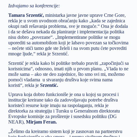
Izdvajamo sa konferencije:
Tamara Srzentić,
ministarka javne javne uprave Crne Gore,
rekla je u svom uvodnom obraćanju kako „kada se zajednica
okupi radi rešavanja problema, sve je moguće.“ Ona je dodala
i da se dešava nekada da planiranje i implementacija politika
nisu dobro „povezane“. „Implementirane politike se mogu
uporediti sa automobilom koji je labavo povezan sa točkovima
– nećete stići tamo gde ste želeli i na svom putu ćete povrediti
mnoge ljude,“ rekla je Srzentić.
Srzentić je rekla kako bi politike trebalo praviti „započinjući sa
korisnicima“, odnosno, imati njih u prvom planu. „Vlada to ne
može sama – ako ste deo zajednice, što smo svi mi, možemo
pomoći vladama u stvaranju društva koje svima nama
koristi“, rekla je
Srzentić.
Uprava koja dobro funkcioniše je ona u kojoj su procesi i
institucije kreirane tako da zadovoljavaju potrebe društva
koristeći resurse koje imaju na raspolaganju, rekla je
direktorka za strategiju i Tursku u Generalnom direktoratu
Evropske komisije za proširenje i susedsku politiku (DG
NEAR),
Mirjam Feran.
„Želimo da kreiramo sistem koji je zasnovan na partnerstvu
koje funkcioniše u oba smera – i prema civilnom društvu i