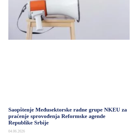
Saopštenje Međusektorske radne grupe NKEU za
praćenje sprovođenja Reformske agende
Republike Srbije
04.06.2026