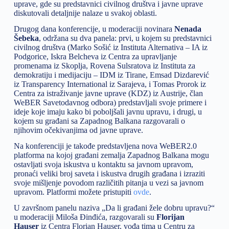
uprave, gde su predstavnici civilnog društva i javne uprave
diskutovali detaljnije nalaze u svakoj oblasti.
Drugog dana konferencije, u moderaciji novinara
Nenada
Šebeka
, održana su dva panela: prvi, u kojem su predstavnici
civilnog društva (Marko Sošić iz Instituta Alternativa – IA iz
Podgorice, Iskra Belcheva iz Centra za upravljanje
promenama iz Skoplja, Rovena Sulsratova iz Instituta za
demokratiju i medijaciju – IDM iz Tirane, Emsad Dizdarević
iz Transparency International iz Sarajeva, i Tomas Prorok iz
Centra za istraživanje javne uprave (KDZ) iz Austrije, član
WeBER Savetodavnog odbora) predstavljali svoje primere i
ideje koje imaju kako bi poboljšali javnu upravu, i drugi, u
kojem su građani sa Zapadnog Balkana razgovarali o
njihovim očekivanjima od javne uprave.
Na konferenciji je takođe predstavljena nova WeBER2.0
platforma na kojoj građani zemalja Zapadnog Balkana mogu
ostavljati svoja iskustva u kontaktu sa javnom upravom,
pronaći veliki broj saveta i iskustva drugih građana i izraziti
svoje mišljenje povodom različitih pitanja u vezi sa javnom
upravom. Platformi možete pristupiti
ovde
.
U završnom panelu naziva „Da li građani žele dobru upravu?“
u moderaciji Miloša Đinđića, razgovarali su
Florijan
Hauser
iz Centra Florian Hauser, vođa tima u Centru za