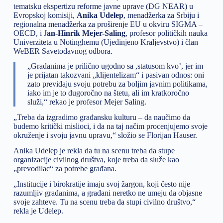
tematsku ekspertizu reforme javne uprave (DG NEAR) u
Evropskoj komisiji,
Anika Udelep
, menadžerka za Srbiju i
regionalna menadžerka za proširenje EU u okviru SIGMA –
OECD, i J
an-Hinrik Mejer-Saling
, profesor političkih nauka
Univerziteta u Notinghemu (Ujedinjeno Kraljevstvo) i član
WeBER Savetodavnog odbora.
„Građanima je prilično ugodno sa ,statusom kvo’, jer im
je prijatan takozvani „klijentelizam“ i pasivan odnos: oni
zato previđaju svoju potrebu za boljim javnim politikama,
iako im je to dugoročno na štetu, ali im kratkoročno
služi,“ rekao je profesor Mejer Saling.
„Treba da izgradimo građansku kulturu – da naučimo da
budemo kritički mislioci, i da na taj načim procenjujemo svoje
okruženje i svoju javnu upravu,“ složio se Florijan Hauser.
Anika Udelep je rekla da tu na scenu treba da stupe
organizacije civilnog društva, koje treba da služe kao
„prevodilac“ za potrebe građana.
„Institucije i birokratije imaju svoj žargon, koji često nije
razumljiv građanima, a građani neretko ne umeju da objasne
svoje zahteve. Tu na scenu treba da stupi civilno društvo,“
rekla je Udelep.