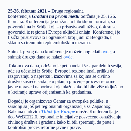
25-26. februar 2021 –
Druga regionalna
konferencija
Građani na prvom mestu
održana je 25. i 26.
februara. Konferencija je održana u hibridnom formatu, sa
govornicima iz Srbije koji su prisustvovali uživo, dok su se
govornici iz regiona i Evrope uključili onlajn. Konferenciji je
fizički prisustvovalo i ograničen broj ljudi iz Beograda, u
skladu sa trenutnim epidemiološkim merama.
Snimak prvog dana konferencije možete pogledati
ovde
, a
snimak drugog dana se nalazi
ovde
.
Tokom dva dana, održano je pet panela i šest paralelnih sesija,
gde su učesnici iz Srbije, Evrope i regiona imali priliku da
razgovaraju o napretku i izazovima sa kojima se civilno
društvo susreće kada je u pitanju praćenje procesa reforme
javne uprave i naporima koje ulaže kako bi bilo više uključeno
u kreiranje uprava orijentisanih ka građanima.
Događaj je organizovao Centar za evropske politike, u
saradnji sa još pet regionalnih organizacija sa Zapadnog
Balkana u okviru
Think for Europe
mreže. Konferencija je
deo WeBER2.0, regionalne inicijative posvećene osnaživanju
civilnog društva i građana kako bi bili spremniji da prate i
kontrolišu proces reforme javne uprave.