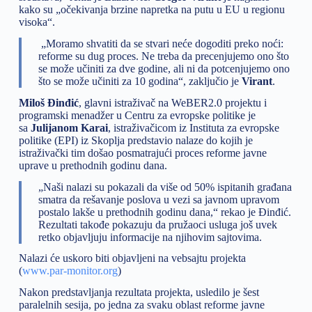
kako su „očekivanja brzine napretka na putu u EU u regionu
visoka“.
„Moramo shvatiti da se stvari neće dogoditi preko noći:
reforme su dug proces. Ne treba da precenjujemo ono što
se može učiniti za dve godine, ali ni da potcenjujemo ono
što se može učiniti za 10 godina“, zaključio je
Virant
.
Miloš Đinđić
, glavni istraživač na WeBER2.0 projektu i
programski menadžer u Centru za evropske politike je
sa
Julijanom Karai
, istraživačicom iz Instituta za evropske
politike (EPI) iz Skoplja predstavio nalaze do kojih je
istraživački tim došao posmatrajući proces reforme javne
uprave u prethodnih godinu dana.
„Naši nalazi su pokazali da više od 50% ispitanih građana
smatra da rešavanje poslova u vezi sa javnom upravom
postalo lakše u prethodnih godinu dana,“ rekao je Đinđić.
Rezultati takođe pokazuju da pružaoci usluga još uvek
retko objavljuju informacije na njihovim sajtovima.
Nalazi će uskoro biti objavljeni na vebsajtu projekta
(
www.par-monitor.org
)
Nakon predstavljanja rezultata projekta, usledilo je šest
paralelnih sesija, po jedna za svaku oblast reforme javne