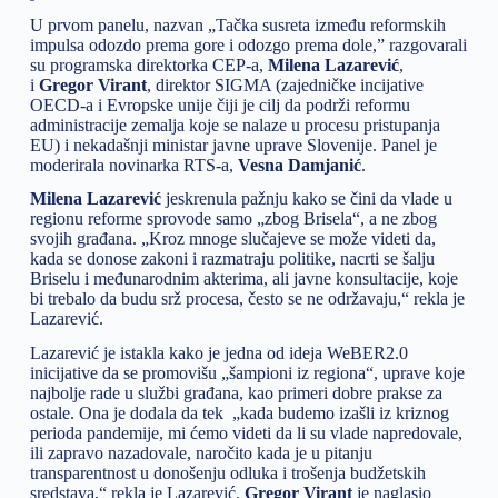
U prvom panelu, nazvan „Tačka susreta između reformskih
impulsa odozdo prema gore i odozgo prema dole,” razgovarali
su programska direktorka CEP-a,
Milena Lazarević
,
i
Gregor Virant
, direktor SIGMA (zajedničke incijative
OECD-a i Evropske unije čiji je cilj da podrži reformu
administracije zemalja koje se nalaze u procesu pristupanja
EU) i nekadašnji ministar javne uprave Slovenije. Panel je
moderirala novinarka RTS-a,
Vesna Damjanić
.
Milena Lazarević
jeskrenula pažnju kako se čini da vlade u
regionu reforme sprovode samo „zbog Brisela“, a ne zbog
svojih građana. „Kroz mnoge slučajeve se može videti da,
kada se donose zakoni i razmatraju politike, nacrti se šalju
Briselu i međunarodnim akterima, ali javne konsultacije, koje
bi trebalo da budu srž procesa, često se ne održavaju,“ rekla je
Lazarević.
Lazarević je istakla kako je jedna od ideja WeBER2.0
inicijative da se promovišu „šampioni iz regiona“, uprave koje
najbolje rade u službi građana, kao primeri dobre prakse za
ostale. Ona je dodala da tek „kada budemo izašli iz kriznog
perioda pandemije, mi ćemo videti da li su vlade napredovale,
ili zapravo nazadovale, naročito kada je u pitanju
transparentnost u donošenju odluka i trošenja budžetskih
sredstava,“ rekla je Lazarević.
Gregor Virant
je naglasio