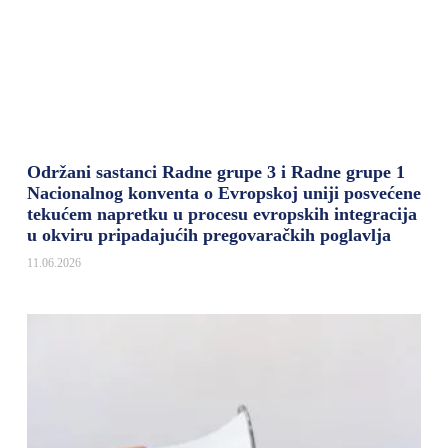
Održani sastanci Radne grupe 3 i Radne grupe 1
Nacionalnog konventa o Evropskoj uniji posvećene
tekućem napretku u procesu evropskih integracija
u okviru pripadajućih pregovaračkih poglavlja
11.06.2026