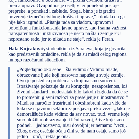
prema upravi. Ovaj odnos je osetljiv jer ponekad postoje
prepreke, a ponekad i zablude. Stoga, bitno je izgraditi
poverenje između civilnog društva i uprave,“ i dodala da ga
nije lako izgraditi. „Pitanja rada sa vladom, upravom i
poboljšanja funkcionisanja javne uprave, kao i sama važnost
transparentnosti i inkluzivnosti je nešto na šta i zemlje EU
neprestano rade, jer to nikada ne staje“, rekla je Feran.
Hata Kujraković,
studentkinja iz Sarajeva, koja je govorila
kao predstavnik omladine, rekla je da su mladi celog regiona
mnogo razočarani situacijom.
„Pogledajmo oko sebe – šta vidimo? Vidimo mlade,
obrazovane ljude koji masovno napuštaju svoje zemlje.
Ovo je posledica problema sa kojima smo suočeni.
Istraživanje pokazuje da su korupcija, nezaposlenost, loš
životni standard i nedostatak bilo kakvih izgleda da će se
to promeniti glavni razlozi za preseljenje u inostranstvo.“
Mladi su naročito frustrirani i obeshrabreni kada vide da
kako se u javnom sektoru zapošljava preko veze. „Jako je
demorališuće kada vidimo da sav novac, trud, vreme koje
smo uložili u obrazovanje i lični razvoj, žrtve koje smo
podneli – jednostavno, nisu dovoljni jer nemamo ’vezu,.
Zbog ovog osećaja očaja čini se da nam ostaje samo još
jedno – otići,“ rekla je ona.