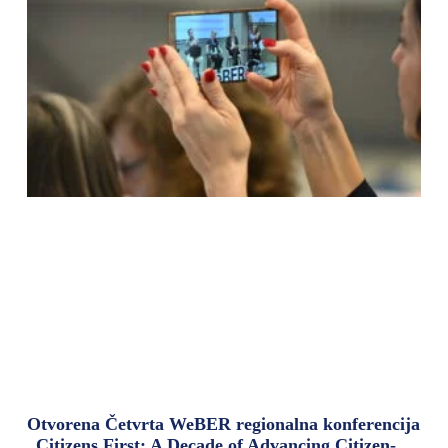
Otvorena Četvrta WeBER regionalna konferencija
„Citizens First: A Decade of Advancing Citizen-