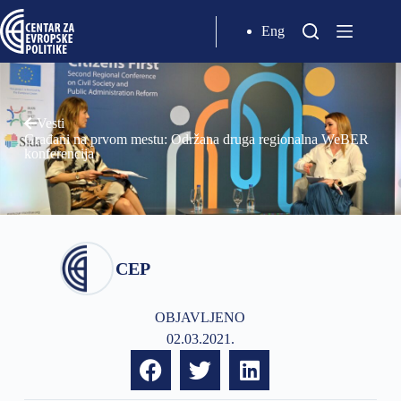
Eng
Vesti
Građani na prvom mestu: Održana druga regionalna WeBER
konferencija
CEP
OBJAVLJENO
02.03.2021.