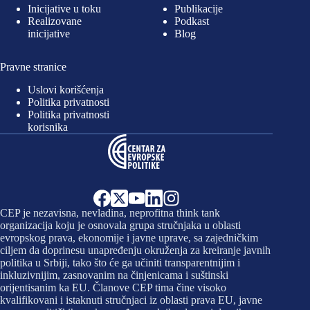
Inicijative u toku
Publikacije
Realizovane
Podkast
inicijative
Blog
Pravne stranice
Uslovi korišćenja
Politika privatnosti
Politika privatnosti
korisnika
CEP je nezavisna, nevladina, neprofitna think tank
organizacija koju je osnovala grupa stručnjaka u oblasti
evropskog prava, ekonomije i javne uprave, sa zajedničkim
ciljem da doprinesu unapređenju okruženja za kreiranje javnih
politika u Srbiji, tako što će ga učiniti transparentnijim i
inkluzivnijim, zasnovanim na činjenicama i suštinski
orijentisanim ka EU. Članove CEP tima čine visoko
kvalifikovani i istaknuti stručnjaci iz oblasti prava EU, javne