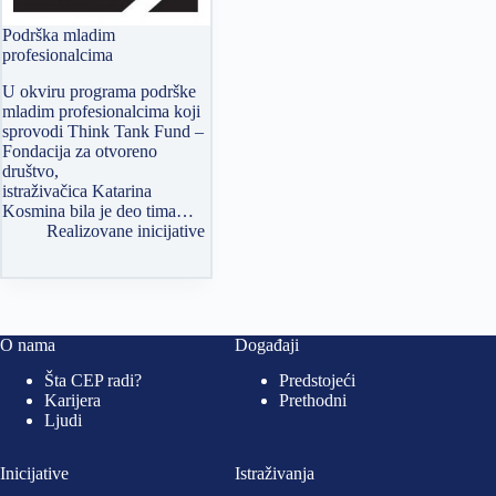
Podrška mladim
profesionalcima
U okviru programa podrške
mladim profesionalcima koji
sprovodi Think Tank Fund –
Fondacija za otvoreno
društvo,
istraživačica Katarina
Kosmina bila je deo tima…
Realizovane inicijative
O nama
Događaji
Šta CEP radi?
Predstojeći
Karijera
Prethodni
Ljudi
Inicijative
Istraživanja