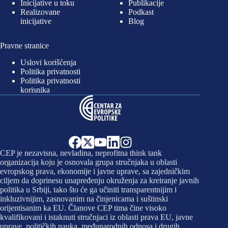
Inicijative u toku
Publikacije
Realizovane
Podkast
inicijative
Blog
Pravne stranice
Uslovi korišćenja
Politika privatnosti
Politika privatnosti
korisnika
CEP je nezavisna, nevladina, neprofitna think tank
organizacija koju je osnovala grupa stručnjaka u oblasti
evropskog prava, ekonomije i javne uprave, sa zajedničkim
ciljem da doprinesu unapređenju okruženja za kreiranje javnih
politika u Srbiji, tako što će ga učiniti transparentnijim i
inkluzivnijim, zasnovanim na činjenicama i suštinski
orijentisanim ka EU. Članove CEP tima čine visoko
kvalifikovani i istaknuti stručnjaci iz oblasti prava EU, javne
uprave, političkih nauka, međunarodnih odnosa i drugih