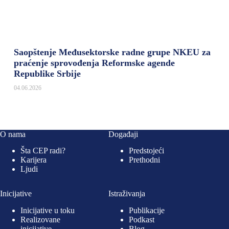
Saopštenje Međusektorske radne grupe NKEU za
praćenje sprovođenja Reformske agende
Republike Srbije
04.06.2026
O nama
Događaji
Šta CEP radi?
Predstojeći
Karijera
Prethodni
Ljudi
Inicijative
Istraživanja
Inicijative u toku
Publikacije
Realizovane
Podkast
inicijative
Blog