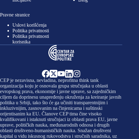
Pravne stranice
Uslovi korišćenja
Politika privatnosti
Politika privatnosti
korisnika
CEP je nezavisna, nevladina, neprofitna think tank
organizacija koju je osnovala grupa stručnjaka u oblasti
evropskog prava, ekonomije i javne uprave, sa zajedničkim
ciljem da doprinesu unapređenju okruženja za kreiranje javnih
politika u Srbiji, tako što će ga učiniti transparentnijim i
inkluzivnijim, zasnovanim na činjenicama i suštinski
orijentisanim ka EU. Članove CEP tima čine visoko
kvalifikovani i istaknuti stručnjaci iz oblasti prava EU, javne
uprave, političkih nauka, međunarodnih odnosa i drugih
oblasti društveno-humanističkih nauka. Snažan društveni
kapital u vidu iskusnog rukovodstva i stručnih saradnika, uz