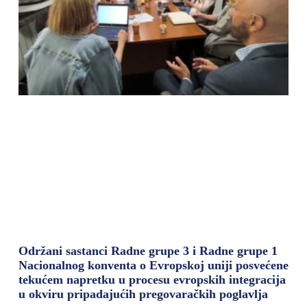
Održani sastanci Radne grupe 3 i Radne grupe 1
Nacionalnog konventa o Evropskoj uniji posvećene
tekućem napretku u procesu evropskih integracija
u okviru pripadajućih pregovaračkih poglavlja