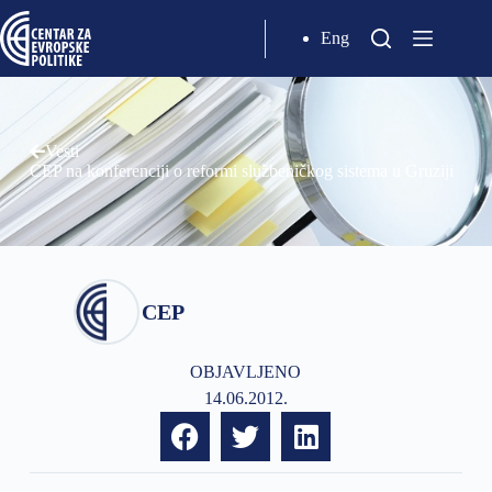
Eng
Vesti
CEP na konferenciji o reformi službeničkog sistema u Gruziji
CEP
OBJAVLJENO
14.06.2012.