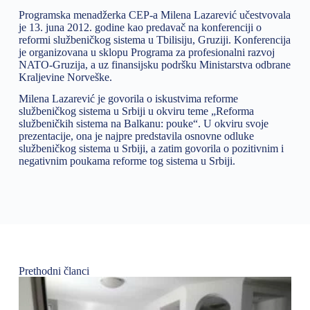
Programska menadžerka CEP-a Milena Lazarević učestvovala
je 13. juna 2012. godine kao predavač na konferenciji o
reformi službeničkog sistema u Tbilisiju, Gruziji. Konferencija
je organizovana u sklopu Programa za profesionalni razvoj
NATO-Gruzija, a uz finansijsku podršku Ministarstva odbrane
Kraljevine Norveške.
Milena Lazarević je govorila o iskustvima reforme
službeničkog sistema u Srbiji u okviru teme „Reforma
službeničkih sistema na Balkanu: pouke“. U okviru svoje
prezentacije, ona je najpre predstavila osnovne odluke
službeničkog sistema u Srbiji, a zatim govorila o pozitivnim i
negativnim poukama reforme tog sistema u Srbiji.
Prethodni članci