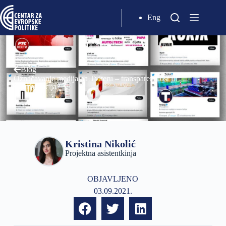
Eng
Blog
Označavanje medija na Tviteru – transparentnost ili
stigmatizacija?
Kristina Nikolić
Projektna asistentkinja
OBJAVLJENO
03.09.2021.