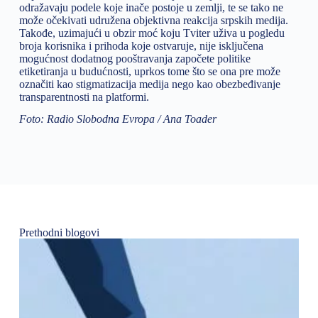
odražavaju podele koje inače postoje u zemlji, te se tako ne
može očekivati udružena objektivna reakcija srpskih medija.
Takođe, uzimajući u obzir moć koju Tviter uživa u pogledu
broja korisnika i prihoda koje ostvaruje, nije isključena
mogućnost dodatnog pooštravanja započete politike
etiketiranja u budućnosti, uprkos tome što se ona pre može
označiti kao stigmatizacija medija nego kao obezbeđivanje
transparentnosti na platformi.
Foto: Radio Slobodna Evropa / Ana Toader
Prethodni blogovi