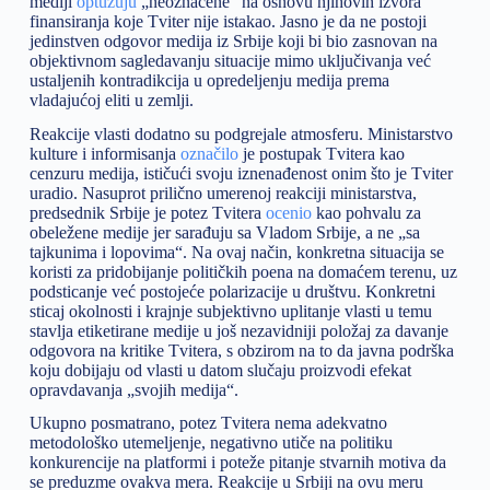
mediji
optužuju
„neoznačene“ na osnovu njihovih izvora
finansiranja koje Tviter nije istakao. Jasno je da ne postoji
jedinstven odgovor medija iz Srbije koji bi bio zasnovan na
objektivnom sagledavanju situacije mimo uključivanja već
ustaljenih kontradikcija u opredeljenju medija prema
vladajućoj eliti u zemlji.
Reakcije vlasti dodatno su podgrejale atmosferu. Ministarstvo
kulture i informisanja
označilo
je postupak Tvitera kao
cenzuru medija, ističući svoju iznenađenost onim što je Tviter
uradio. Nasuprot prilično umerenoj reakciji ministarstva,
predsednik Srbije je potez Tvitera
ocenio
kao pohvalu za
obeležene medije jer sarađuju sa Vladom Srbije, a ne „sa
tajkunima i lopovima“. Na ovaj način, konkretna situacija se
koristi za pridobijanje političkih poena na domaćem terenu, uz
podsticanje već postojeće polarizacije u društvu. Konkretni
sticaj okolnosti i krajnje subjektivno uplitanje vlasti u temu
stavlja etiketirane medije u još nezavidniji položaj za davanje
odgovora na kritike Tvitera, s obzirom na to da javna podrška
koju dobijaju od vlasti u datom slučaju proizvodi efekat
opravdavanja „svojih medija“.
Ukupno posmatrano, potez Tvitera nema adekvatno
metodološko utemeljenje, negativno utiče na politiku
konkurencije na platformi i poteže pitanje stvarnih motiva da
se preduzme ovakva mera. Reakcije u Srbiji na ovu meru