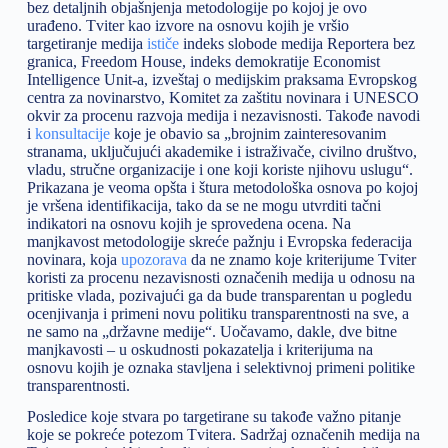
bez detaljnih objašnjenja metodologije po kojoj je ovo
urađeno. Tviter kao izvore na osnovu kojih je vršio
targetiranje medija
ističe
indeks slobode medija Reportera bez
granica, Freedom House, indeks demokratije Economist
Intelligence Unit-a, izveštaj o medijskim praksama Evropskog
centra za novinarstvo, Komitet za zaštitu novinara i UNESCO
okvir za procenu razvoja medija i nezavisnosti. Takođe navodi
i
konsultacije
koje je obavio sa „brojnim zainteresovanim
stranama, uključujući akademike i istraživače, civilno društvo,
vladu, stručne organizacije i one koji koriste njihovu uslugu“.
Prikazana je veoma opšta i štura metodološka osnova po kojoj
je vršena identifikacija, tako da se ne mogu utvrditi tačni
indikatori na osnovu kojih je sprovedena ocena. Na
manjkavost metodologije skreće pažnju i Evropska federacija
novinara, koja
upozorava
da ne znamo koje kriterijume Tviter
koristi za procenu nezavisnosti označenih medija u odnosu na
pritiske vlada, pozivajući ga da bude transparentan u pogledu
ocenjivanja i primeni novu politiku transparentnosti na sve, a
ne samo na „državne medije“. Uočavamo, dakle, dve bitne
manjkavosti – u oskudnosti pokazatelja i kriterijuma na
osnovu kojih je oznaka stavljena i selektivnoj primeni politike
transparentnosti.
Posledice koje stvara po targetirane su takođe važno pitanje
koje se pokreće potezom Tvitera. Sadržaj označenih medija na