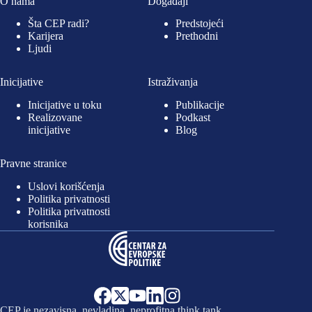
O nama
Događaji
Šta CEP radi?
Predstojeći
Karijera
Prethodni
Ljudi
Inicijative
Istraživanja
Inicijative u toku
Publikacije
Realizovane
Podkast
inicijative
Blog
Pravne stranice
Uslovi korišćenja
Politika privatnosti
Politika privatnosti
korisnika
CEP je nezavisna, nevladina, neprofitna think tank