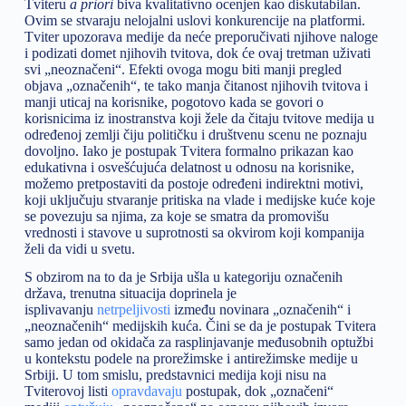
Tviteru
a priori
biva kvalitativno ocenjen kao diskutabilan.
Ovim se stvaraju nelojalni uslovi konkurencije na platformi.
Tviter upozorava medije da neće preporučivati njihove naloge
i podizati domet njihovih tvitova, dok će ovaj tretman uživati
svi „neoznačeni“. Efekti ovoga mogu biti manji pregled
objava „označenih“, te tako manja čitanost njihovih tvitova i
manji uticaj na korisnike, pogotovo kada se govori o
korisnicima iz inostranstva koji žele da čitaju tvitove medija u
određenoj zemlji čiju političku i društvenu scenu ne poznaju
dovoljno. Iako je postupak Tvitera formalno prikazan kao
edukativna i osvešćujuća delatnost u odnosu na korisnike,
možemo pretpostaviti da postoje određeni indirektni motivi,
koji uključuju stvaranje pritiska na vlade i medijske kuće koje
se povezuju sa njima, za koje se smatra da promovišu
vrednosti i stavove u suprotnosti sa okvirom koji kompanija
želi da vidi u svetu.
S obzirom na to da je Srbija ušla u kategoriju označenih
država, trenutna situacija doprinela je
isplivavanju
netrpeljivosti
između novinara „označenih“ i
„neoznačenih“ medijskih kuća. Čini se da je postupak Tvitera
samo jedan od okidača za rasplinjavanje međusobnih optužbi
u kontekstu podele na prorežimske i antirežimske medije u
Srbiji. U tom smislu, predstavnici medija koji nisu na
Tviterovoj listi
opravdavaju
postupak, dok „označeni“