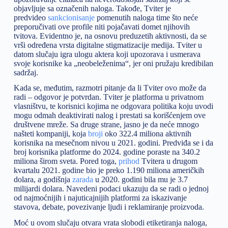
objavljuje sa označenih naloga. Takođe, Tviter je
predvideo
sankcionisanje
pomenutih naloga time što neće
preporučivati ove profile niti pojačavati domet njihovih
tvitova. Evidentno je, na osnovu preduzetih aktivnosti, da se
vrši određena vrsta digitalne stigmatizacije medija. Tviter u
datom slučaju igra ulogu aktera koji upozorava i usmerava
svoje korisnike ka „neobeleženima“, jer oni pružaju kredibilan
sadržaj.
Kada se, međutim, razmotri pitanje da li Tviter ovo može da
radi – odgovor je potvrdan. Tviter je platforma u privatnom
vlasništvu, te korisnici kojima ne odgovara politika koju uvodi
mogu odmah deaktivirati nalog i prestati sa korišćenjem ove
društvene mreže. Sa druge strane, jasno je da neće mnogo
našteti kompaniji, koja
broji
oko 322.4 miliona aktivnih
korisnika na mesečnom nivou u 2021. godini. Predviđa se i da
broj korisnika platforme do 2024. godine poraste na 340.2
miliona širom sveta. Pored toga,
prihod
Tvitera u drugom
kvartalu 2021. godine bio je preko 1.190 miliona američkih
dolara, a godišnja
zarada
u 2020. godini bila mu je 3.7
milijardi dolara. Navedeni podaci ukazuju da se radi o jednoj
od najmoćnijih i najuticajnijih platformi za iskazivanje
stavova, debate, povezivanje ljudi i reklamiranje proizvoda.
Moć u ovom slučaju otvara vrata slobodi etiketiranja naloga,