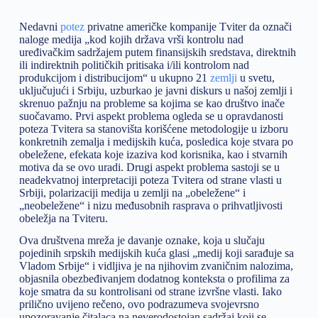
Nedavni
potez
privatne američke kompanije Tviter da označi
naloge medija „kod kojih država vrši kontrolu nad
uređivačkim sadržajem putem finansijskih sredstava, direktnih
ili indirektnih političkih pritisaka i/ili kontrolom nad
produkcijom i distribucijom“ u ukupno 21
zemlji
u svetu,
uključujući i Srbiju, uzburkao je javni diskurs u našoj zemlji i
skrenuo pažnju na probleme sa kojima se kao društvo inače
suočavamo. Prvi aspekt problema ogleda se u opravdanosti
poteza Tvitera sa stanovišta korišćene metodologije u izboru
konkretnih zemalja i medijskih kuća, posledica koje stvara po
obeležene, efekata koje izaziva kod korisnika, kao i stvarnih
motiva da se ovo uradi. Drugi aspekt problema sastoji se u
neadekvatnoj interpretaciji poteza Tvitera od strane vlasti u
Srbiji, polarizaciji medija u zemlji na „obeležene“ i
„neobeležene“ i nizu međusobnih rasprava o prihvatljivosti
obeležja na Tviteru.
Ova društvena mreža je davanje oznake, koja u slučaju
pojedinih srpskih medijskih kuća glasi „medij koji sarađuje sa
Vladom Srbije“ i vidljiva je na njihovim zvaničnim nalozima,
objasnila obezbeđivanjem dodatnog konteksta o profilima za
koje smatra da su kontrolisani od strane izvršne vlasti. Iako
prilično uvijeno rečeno, ovo podrazumeva svojevrsno
upozoravanje čitalaca na neverodostojan sadržaj koji se