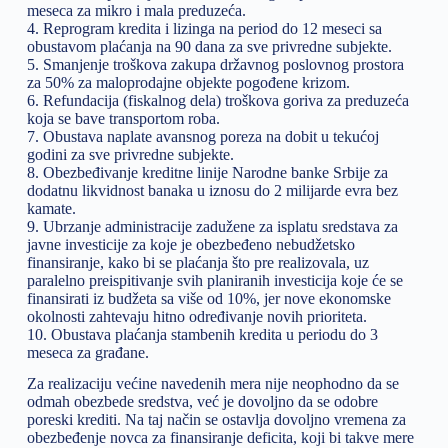
meseca za mikro i mala preduzeća.
4. Reprogram kredita i lizinga na period do 12 meseci sa
obustavom plaćanja na 90 dana za sve privredne subjekte.
5. Smanjenje troškova zakupa državnog poslovnog prostora
za 50% za maloprodajne objekte pogođene krizom.
6. Refundacija (fiskalnog dela) troškova goriva za preduzeća
koja se bave transportom roba.
7. Obustava naplate avansnog poreza na dobit u tekućoj
godini za sve privredne subjekte.
8. Obezbeđivanje kreditne linije Narodne banke Srbije za
dodatnu likvidnost banaka u iznosu do 2 milijarde evra bez
kamate.
9. Ubrzanje administracije zadužene za isplatu sredstava za
javne investicije za koje je obezbeđeno nebudžetsko
finansiranje, kako bi se plaćanja što pre realizovala, uz
paralelno preispitivanje svih planiranih investicija koje će se
finansirati iz budžeta sa više od 10%, jer nove ekonomske
okolnosti zahtevaju hitno određivanje novih prioriteta.
10. Obustava plaćanja stambenih kredita u periodu do 3
meseca za građane.
Za realizaciju većine navedenih mera nije neophodno da se
odmah obezbede sredstva, već je dovoljno da se odobre
poreski krediti. Na taj način se ostavlja dovoljno vremena za
obezbeđenje novca za finansiranje deficita, koji bi takve mere