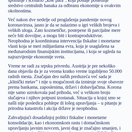
spominje i scenario „kiše para“, koja postaje poslednje
sredstvo centralnih banaka za odbranu ekonomije u ovakvim
okolnostima.
Već nakon dve nedelje od proglašenja pandemije novog
koronavirusa, jasno je da se nalazimo u igri velikih brojeva i
velikih uloga. Zato kozmetičke, postepene ili parcijalne mere
neće biti dovoljne, a mogu biti i kontraproduktivne.
Neophodna je koordinirana intervencija fiskalne i monetarne
vlasti koja se meri milijardama evra, koja je usaglašena sa
međunarodnim finansijskim institucijama, i koja se ugleda na
najrazvijenije ekonomije sveta.
Vreme ne radi za srpsku privredu. Austrija je pre nekoliko
dana objavila da je za veoma kratko vreme izgubljeno 50.000
radnih mesta. Značajan deo naših preduzeća već sada je
„klinički mrtav” i nije u mogućnosti da izmiruje svoje obaveze
prema bankama, zaposlenima, državi i dobavljačima. Korona
nije samo uzrokovala pad prihoda, već u velikom broju
slučajeva i njihov potpuni izostanak. Situacija u kojoj smo se
našli nije posledica pohlepe ili lošeg upravljanja – u pitanju je
prirodna katastrofa i akcija države je neophodna.
Zahvaljujući dosadašnjoj politici fiskalne i monetarne
konsolidacije, kao i ekonomskom rastu i domaćinskom
upravljanju javnim novcem, javni dug je značajno smanjen, i