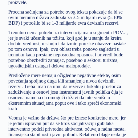
proizvele.
Procena sačinjena za potrebe ovog teksta pokazuje da bi se
ovim merama država zadužila za 3-5 milijardi evra (5-10%
BDP) i potrošilo bi se 1-3 milijarde evra deviznih rezervi.
Trenutno nema potrebe za intervencijama u segmentu PDV-a,
jer je svaki učesnik na tržištu, koji god je u stanju da kreira
dodatu vrednost, u stanju i da izmiri poreske obaveze nastale
po tom osnovu. Ipak, ovu oblast treba ponovo sagledati u
trenutku kada prestane neposredna opasnost i privredi bude
potrebno obezbediti zamajac, posebno u sektoru turizma,
ugostiteljskih usluga i delova maloprodaje.
Predložene mere nemaju očigledne negativne efekte, osim
povećanja spoljnog duga i/ili smanjenja nivoa deviznih
rezervi. Treba imati na umu da rezerve i fiskalni prostor za
zaduživanje u osnovi jesu instrumenti javnih politika čija je
osnovna namena da omogući državi da interveniše u
ekstremnim situacijama poput ove i tako spreči ekonomski
krah.
Veoma je važno da država što pre iznese konkretne mere, jer
je jedini ispravan put da se kroz socijalizaciju gubitaka
interventno podrži privredna aktivnost, očuvaju radna mesta,
finansijska stabilnost i javni prihodi. Relativno blage reakcije