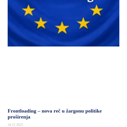
Frontloading – nova reč u žargonu politike
proširenja
24.12.2025