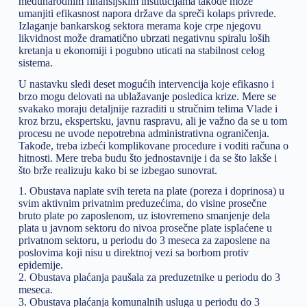
međunarodnim finansijskim institucijama takođe može
umanjiti efikasnost napora države da spreči kolaps privrede.
Izlaganje bankarskog sektora merama koje crpe njegovu
likvidnost može dramatično ubrzati negativnu spiralu loših
kretanja u ekonomiji i pogubno uticati na stabilnost celog
sistema.
U nastavku sledi deset mogućih intervencija koje efikasno i
brzo mogu delovati na ublažavanje posledica krize. Mere se
svakako moraju detaljnije razraditi u stručnim telima Vlade i
kroz brzu, ekspertsku, javnu raspravu, ali je važno da se u tom
procesu ne uvode nepotrebna administrativna ograničenja.
Takođe, treba izbeći komplikovane procedure i voditi računa o
hitnosti. Mere treba budu što jednostavnije i da se što lakše i
što brže realizuju kako bi se izbegao sunovrat.
1. Obustava naplate svih tereta na plate (poreza i doprinosa) u
svim aktivnim privatnim preduzećima, do visine prosečne
bruto plate po zaposlenom, uz istovremeno smanjenje dela
plata u javnom sektoru do nivoa prosečne plate isplaćene u
privatnom sektoru, u periodu do 3 meseca za zaposlene na
poslovima koji nisu u direktnoj vezi sa borbom protiv
epidemije.
2. Obustava plaćanja paušala za preduzetnike u periodu do 3
meseca.
3. Obustava plaćanja komunalnih usluga u periodu do 3