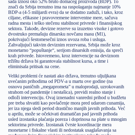
sada iznosi oko 52% bruto domaćeg proizvoda (BDP). To
znači da Srbija trenutno ima na raspolaganju najmanje 10%
BDP-a (4-5 milijardi evra) da se dodatno zaduži, i tako, kroz
ciljane, efikasne i pravovremene interventne mere, sačuva
radna mesta i teško stečenu stabilnost privrede i finansijskog
sektora. Takođe, devizne rezerve su izuzetno visoke i gotovo
dvostruko premašuju dinarsku novčanu masu (M1),
pokrivajući šestomesečni iznos uvoza roba i usluga.
Zahvaljujući takvim deviznim rezervama, Srbija može kroz
monetarno “popuštanje“, serijom dinarskih emisija, da spreči
krah privrede. Istovremeno, kroz intervencije na deviznom
tržištu država bi garantovala stabilnost kursa, a time i
eliminisala pritisak na cene.
Veliki problemi će nastati ako država, trenutno uljuljkana
uvećanim prihodima od PDV-a u martu ove godine (na
osnovu paničnih „megaprometa” u maloprodaji, uzrokovanih
strahom od pandemije i nestašica), previdi realno stanje i
odloži intervenciju. Ovaj iznenadni vanredni prihod u budžetu
pre treba shvatiti kao povlačenje mora pred udarom cunamija,
jer iza njega sledi period drastično manjih javnih prihoda. Već
u aprilu, može se očekivati dramatičan pad javnih prihoda
usled izostanka plaćanja poreza i doprinosa na plate u mnogim
sektorima privrede. Izostanak čvrste koordinacije mera
monetarne i fiskalne vlasti ili nedostatak usaglašavanja sa