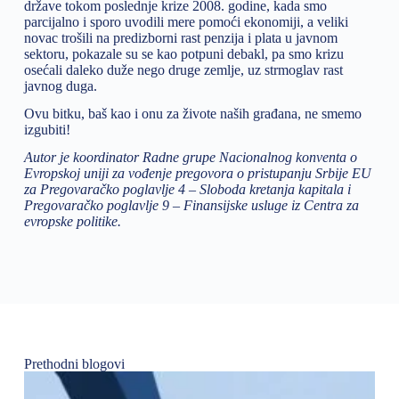
države tokom poslednje krize 2008. godine, kada smo
parcijalno i sporo uvodili mere pomoći ekonomiji, a veliki
novac trošili na predizborni rast penzija i plata u javnom
sektoru, pokazale su se kao potpuni debakl, pa smo krizu
osećali daleko duže nego druge zemlje, uz strmoglav rast
javnog duga.
Ovu bitku, baš kao i onu za živote naših građana, ne smemo
izgubiti!
Autor je koordinator Radne grupe Nacionalnog konventa o
Evropskoj uniji za vođenje pregovora o pristupanju Srbije EU
za Pregovaračko poglavlje 4 – Sloboda kretanja kapitala i
Pregovaračko poglavlje 9 – Finansijske usluge iz Centra za
evropske politike.
Prethodni blogovi