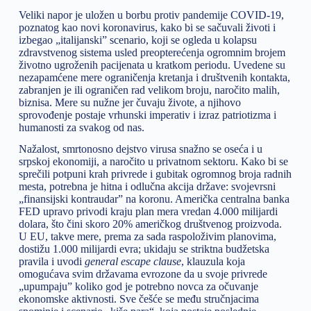
Veliki napor je uložen u borbu protiv pandemije COVID-19,
poznatog kao novi koronavirus, kako bi se sačuvali životi i
izbegao „italijanski” scenario, koji se ogleda u kolapsu
zdravstvenog sistema usled preopterećenja ogromnim brojem
životno ugroženih pacijenata u kratkom periodu. Uvedene su
nezapamćene mere ograničenja kretanja i društvenih kontakta,
zabranjen je ili ograničen rad velikom broju, naročito malih,
biznisa. Mere su nužne jer čuvaju živote, a njihovo
sprovođenje postaje vrhunski imperativ i izraz patriotizma i
humanosti za svakog od nas.
Nažalost, smrtonosno dejstvo virusa snažno se oseća i u
srpskoj ekonomiji, a naročito u privatnom sektoru. Kako bi se
sprečili potpuni krah privrede i gubitak ogromnog broja radnih
mesta, potrebna je hitna i odlučna akcija države: svojevrsni
„finansijski kontraudar” na koronu. Američka centralna banka
FED upravo privodi kraju plan mera vredan 4.000 milijardi
dolara, što čini skoro 20% američkog društvenog proizvoda.
U EU, takve mere, prema za sada raspoloživim planovima,
dostižu 1.000 milijardi evra; ukidaju se striktna budžetska
pravila i uvodi
general escape clause
, klauzula koja
omogućava svim državama evrozone da u svoje privrede
„upumpaju” koliko god je potrebno novca za očuvanje
ekonomske aktivnosti. Sve češće se među stručnjacima