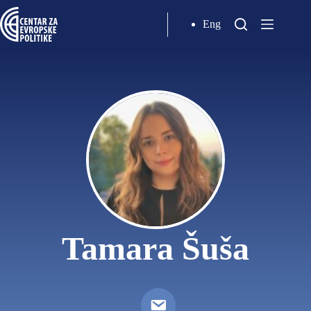
Eng
Tamara Šuša