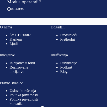
Modus operandi?
25.11.2025
O nama
Događaji
Šta CEP radi?
Predstojeći
Karijera
Prethodni
Ljudi
Inicijative
Istraživanja
Inicijative u toku
Publikacije
Realizovane
Podkast
inicijative
Blog
Pravne stranice
Uslovi korišćenja
Politika privatnosti
Politika privatnosti
korisnika