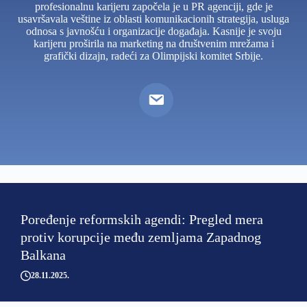
profesionalnu karijeru započela je u PR agenciji, gde je
usavršavala veštine iz oblasti komunikacionih strategija, usluga
odnosa s javnošću i organizacije događaja. Kasnije je svoju
karijeru proširila na marketing na društvenim mrežama i
grafički dizajn, radeći za Olimpijski komitet Srbije.
Poređenje reformskih agendi: Pregled mera
protiv korupcije među zemljama Zapadnog
Balkana
28.11.2025