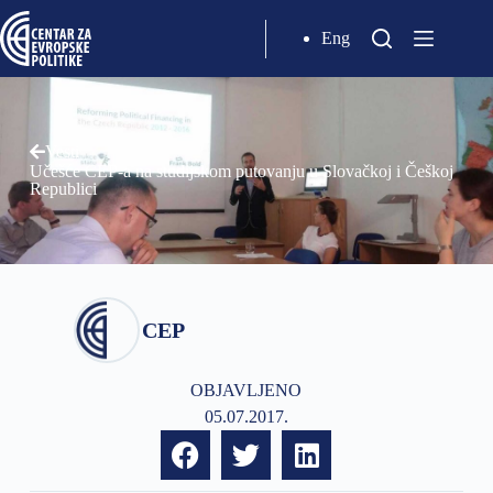
Eng
Vesti
Učešće CEP-a na studijskom putovanju u Slovačkoj i Češkoj
Republici
CEP
OBJAVLJENO
05.07.2017.