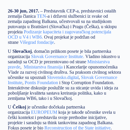
26-30 jun, 2017.
– Predstavnik CEP-a, predstavnici ostalih
zemalja članica
TEN
-a i državni službenici iz svake od
zemalja zapadnog Balkana, učestvovali su na studijskom
putovanju u Bratislavi (Slovačka) i Pragu (Češka), u sklopu
projekta
Podizanje kapaciteta i zagovaračkog potencijala
OCD u V4 i WB6.
Ovaj projekat je podržan od
strane
Višegrad fondacije
.
U
Slovačkoj
, domaćin prilikom posete je bila partnerska
organizacija
Slovak Governance Institute.
Vladino iskustvo u
saradnji sa OCD je prezentovano od strane
Ministarstva
pravde
,
Ministarstva finansija
i Kancelarije opunomoćenika
Vlade za razvoj civilnog društva. Sa praksom civilnog sektora
učesnike su upoznali
Slovensko.digital
,
Slovak Governance
Institute
,
Pontis Foundation
i Stop Corruption Foundation.
Interaktivne diskusije poslužile su za sticanje uvida i ideja za
poboljšanje kvaliteta sastava kreiranja politika, kako u
zemljama WB6, tako i u Slovačkoj.
U
Češkoj
je
učesnike dočekala partnerska
organizacija
EUROPEUM
koja je takođe učesnike uvela u
češki kontekst i predstavila svoje prethodne inicijative,
projekte i saradnju sa think tankovima zapadnog Balkana.
Fokus posete je bio
Reconstruction of the State initiative
.