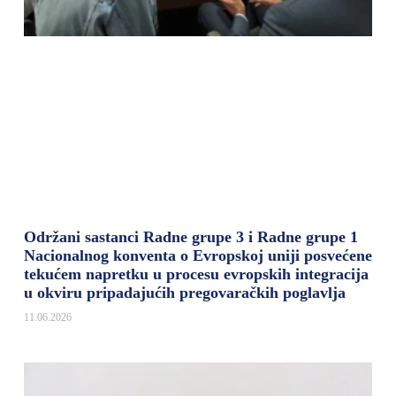
Održani sastanci Radne grupe 3 i Radne grupe 1
Nacionalnog konventa o Evropskoj uniji posvećene
tekućem napretku u procesu evropskih integracija
u okviru pripadajućih pregovaračkih poglavlja
11.06.2026