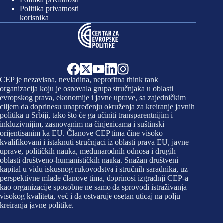
Politika privatnosti
korisnika
CEP je nezavisna, nevladina, neprofitna think tank
organizacija koju je osnovala grupa stručnjaka u oblasti
evropskog prava, ekonomije i javne uprave, sa zajedničkim
ciljem da doprinesu unapređenju okruženja za kreiranje javnih
politika u Srbiji, tako što će ga učiniti transparentnijim i
inkluzivnijim, zasnovanim na činjenicama i suštinski
orijentisanim ka EU. Članove CEP tima čine visoko
kvalifikovani i istaknuti stručnjaci iz oblasti prava EU, javne
uprave, političkih nauka, međunarodnih odnosa i drugih
oblasti društveno-humanističkih nauka. Snažan društveni
kapital u vidu iskusnog rukovodstva i stručnih saradnika, uz
perspektivne mlađe članove tima, doprinosi izgradnji CEP-a
kao organizacije sposobne ne samo da sprovodi istraživanja
visokog kvaliteta, već i da ostvaruje osetan uticaj na polju
kreiranja javne politike.