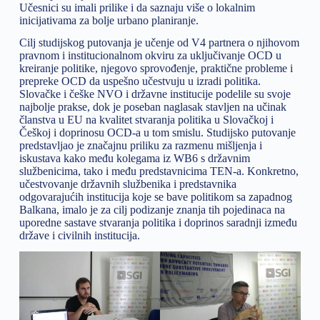
Učesnici su imali prilike i da saznaju više o lokalnim
inicijativama za bolje urbano planiranje.
Cilj studijskog putovanja je učenje od V4 partnera o njihovom
pravnom i institucionalnom okviru za uključivanje OCD u
kreiranje politike, njegovo sprovođenje, praktične probleme i
prepreke OCD da uspešno učestvuju u izradi politika.
Slovačke i češke NVO i državne institucije podelile su svoje
najbolje prakse, dok je poseban naglasak stavljen na učinak
članstva u EU na kvalitet stvaranja politika u Slovačkoj i
Češkoj i doprinosu OCD-a u tom smislu. Studijsko putovanje
predstavljao je značajnu priliku za razmenu mišljenja i
iskustava kako među kolegama iz WB6 s državnim
službenicima, tako i među predstavnicima TEN-a. Konkretno,
učestvovanje državnih službenika i predstavnika
odgovarajućih institucija koje se bave politikom sa zapadnog
Balkana, imalo je za cilj podizanje znanja tih pojedinaca na
uporedne sastave stvaranja politika i doprinos saradnji između
države i civilnih institucija.