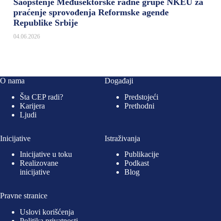
Saopštenje Međusektorske radne grupe NKEU za
praćenje sprovođenja Reformske agende
Republike Srbije
04.06.2026
O nama
Događaji
Šta CEP radi?
Predstojeći
Karijera
Prethodni
Ljudi
Inicijative
Istraživanja
Inicijative u toku
Publikacije
Realizovane
Podkast
inicijative
Blog
Pravne stranice
Uslovi korišćenja
Politika privatnosti