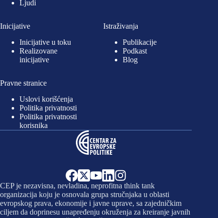
Ljudi
Inicijative
Istraživanja
Inicijative u toku
Publikacije
Realizovane
Podkast
inicijative
Blog
Pravne stranice
Uslovi korišćenja
Politika privatnosti
Politika privatnosti
korisnika
CEP je nezavisna, nevladina, neprofitna think tank
organizacija koju je osnovala grupa stručnjaka u oblasti
evropskog prava, ekonomije i javne uprave, sa zajedničkim
ciljem da doprinesu unapređenju okruženja za kreiranje javnih