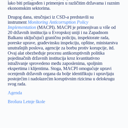
lako biti prilagođen i primenjen u različitim državama i raznim
ekonomskim sektorima.
Drugog dana, stručnjaci iz CSD-a predstavili su
instrument
Monitoring Anticorruption Policy
Implementation
(MACPI). MACPI je primenjivan u više od
20 državnih institucija u Evropskoj uniji i na Zapadnom
Balkanu uključujući graničnu policiju, inspektorate rada,
poreske uprave, građevinsku inspekciju, opštine, ministarstva
unutrašnjih poslova, agencije za borbu protiv korupcije, itd.
Ovaj alat obezbeđuje procenu antikoruptivnih politika
pojedinačnih državnih institucija kroz kvantitativno
istraživanje sprovedeno među zaposlenima, spoljnim
ekspertima i klijentima. Stoga, MACPI omogućuje upravi
ocenjenih državnih organa da bolje identifikuju i upravljaju
postojećim i nadolazećim koruptivnim rizicima u delokrugu
svog rada.
Agenda
Brošura Letnje škole