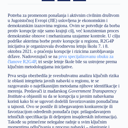
Potreba za promenom ponašanja i aktivnim civilnim društvom
u Jugoistočnoj Evropi (JIE) uslovljena je ekonomskim i
demokratskim izazovima regiona. Ovim se potvrđuje da borba
protiv korupcije nije samo krajnji cilj, već konzistentan proces
demokratske obnove i mehanizama uzajamne kontrole. U cilju
podrške akterima borbe protiv korupcije u regionu, R2G4P
inicijativa je organizovala dvodnevnu letnju školu 7. i 8.
oktobra 2021. o praćenju korupcije i rizicima zarobljavanja
države. Nadovezujući se na
prvu specijalizovanu obuku za
članove R2G4P
, tri sesije letnje škole bile su ustrojene prema
ključnim metodologijama inicijative.
Prva sesija obezbedila je sveobuhvatnu analizu ključnih rizika
iz oblasti integriteta javnih nabavki u regionu, te se
razgovaralo o najefikasnijim metodama njihove identifikacije i
merenja. Predavači iz mađarskog
Government Transparency
Institute
-a objasnili su da se korupcija u javnim nabavkama
koristi kako bi se ugovori dodelili favorizovanim ponuđačima
u tajnosti. Ovo se postiže ili izbegavanjem konkurencije ili
favorizacijom određenih ponuđača (npr. prilagođavanjem
tehničkih specifikacija ili deljenjem insajderskih informacija).
Takođe su primećene nelegalne radnje u svim ključnim
momentima odlučivanja u procesu nabavki – planiranje i