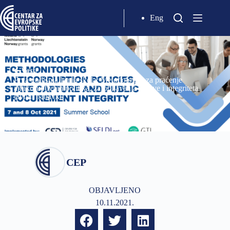
Eng
Vesti
Prva godišnja letnja škola: Metodologije za praćenje
antikoruptivnih politika, zarobljavanja države i integriteta
javnih nabavki
CEP
OBJAVLJENO
10.11.2021.