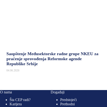
Saopštenje Međusektorske radne grupe NKEU za
praćenje sprovođenja Reformske agende
Republike Srbije
04.06.2026
O nama
Događaji
Šta CEP radi?
Predstojeći
Karijera
Prethodni