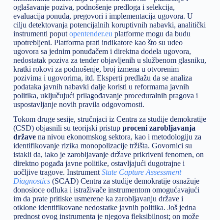
oglašavanje poziva, podnošenje predloga i selekcija,
evaluacija ponuda, pregovori i implementacija ugovora. U
cilju detektovanja potencijalnih koruptivnih nabavki, analitički
instrumenti poput
opentender.eu
platforme mogu da budu
upotrebljeni. Platforma prati indikatore kao što su udeo
ugovora sa jednim ponuđačem i direktna dodela ugovora,
nedostatak poziva za tender objavljenih u službenom glasniku,
kratki rokovi za podnošenje, broj izmena u otvorenim
pozivima i ugovorima, itd. Eksperti predlažu da se analiza
podataka javnih nabavki dalje koristi u reformama javnih
politika, uključujući prilagođavanje proceduralnih pragova i
uspostavljanje novih pravila odgovornosti.
Tokom druge sesije, stručnjaci iz Centra za studije demokratije
(CSD) objasnili su teorijski pristup
proceni zarobljavanja
države
na nivou ekonomskog sektora, kao i metodologiju za
identifikovanje rizika monopolizacije tržišta. Govornici su
istakli da, iako je zarobljavanje države prikriveni fenomen, on
direktno pogađa javne politike, ostavljajući dugotrajne i
uočljive tragove. Instrument
State Capture Assessment
Diagnostics
(SCAD) Centra za studije demokratije osnažuje
donosioce odluka i istraživače instrumentom omogućavajući
im da prate pritiske usmerene ka zarobljavanju države i
otklone identifikovane nedostatke javnih politika. Još jedna
prednost ovog instrumenta je njegova fleksibilnost; on može