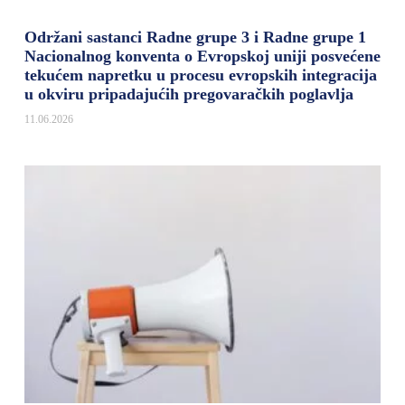
Održani sastanci Radne grupe 3 i Radne grupe 1
Nacionalnog konventa o Evropskoj uniji posvećene
tekućem napretku u procesu evropskih integracija
u okviru pripadajućih pregovaračkih poglavlja
11.06.2026