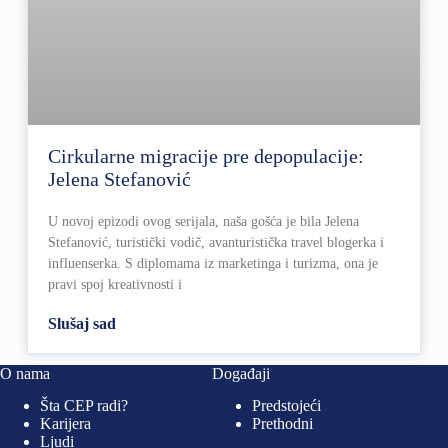
Cirkularne migracije pre depopulacije:
Jelena Stefanović
U novoj epizodi ovog serijala, naša gošća je bila Jelena
Stefanović, turistički vodič, avanturistička travel blogerka i
influenserka. S diplomama iz marketinga i turizma, ona je
pravi spoj kreativnosti i
Slušaj sad
O nama
Događaji
Šta CEP radi?
Predstojeći
Karijera
Prethodni
Ljudi