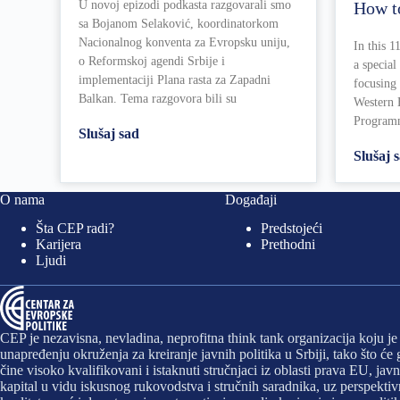
How t
U novoj epizodi podkasta razgovarali smo
sa Bojanom Selaković, koordinatorkom
Nacionalnog konventa za Evropsku uniju,
In this 
o Reformskoj agendi Srbije i
a special
implementaciji Plana rasta za Zapadni
focusing 
Balkan. Tema razgovora bili su
Western 
Programm
Slušaj sad
Slušaj 
O nama
Događaji
Šta CEP radi?
Predstojeći
Karijera
Prethodni
Ljudi
CEP je nezavisna, nevladina, neprofitna think tank organizacija koju j
unapređenju okruženja za kreiranje javnih politika u Srbiji, tako što ć
čine visoko kvalifikovani i istaknuti stručnjaci iz oblasti prava EU, 
kapital u vidu iskusnog rukovodstva i stručnih saradnika, uz perspekt