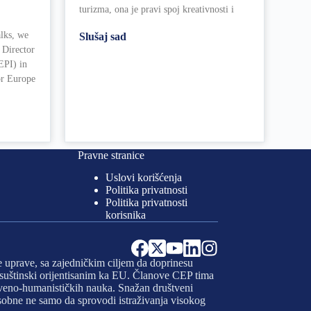
turizma, ona je pravi spoj kreativnosti i
lks, we
Slušaj sad
 Director
EPI) in
or Europe
Pravne stranice
Uslovi korišćenja
Politika privatnosti
Politika privatnosti
korisnika
e uprave, sa zajedničkim ciljem da doprinesu
 i suštinski orijentisanim ka EU. Članove CEP tima
uštveno-humanističkih nauka. Snažan društveni
osobne ne samo da sprovodi istraživanja visokog