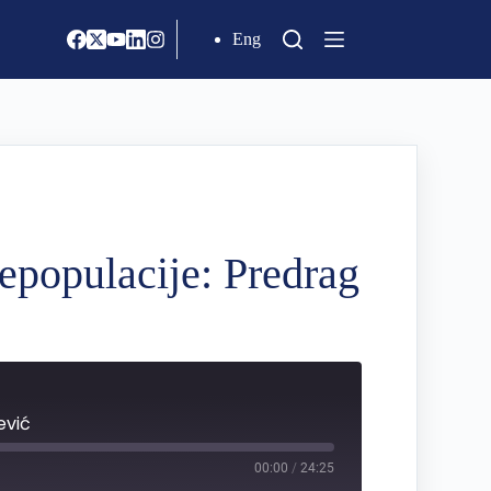
Eng
depopulacije: Predrag
ević
00:00
/
24:25