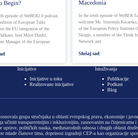
Macedonia
o Begin?
In the tenth episode of WeBER Ta
11th episode of WeBER2.0 podcast,
welcome Ms. Simonida Kacarska,
 edition of European Talks
of the European Policy Institute (
on the EU integration of the
Skopje, a member of the Think f
Balkans, host Miloš Đinđić,
Network and
e Manager of the European
Slušaj sad
sad
Inicijative
Istraživanja
Inicijative u toku
Publikacije
Realizovane inicijative
Podkast
Blog
e osnovala grupa stručnjaka u oblasti evropskog prava, ekonomije i javn
e ga učiniti transparentnijim i inkluzivnijim, zasnovanim na činjenicama
javne uprave, političkih nauka, međunarodnih odnosa i drugih oblasti dr
ivne mlađe članove tima, doprinosi izgradnji CEP-a kao organizacije sp