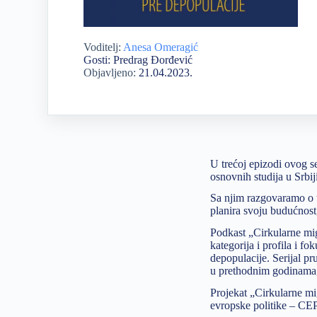
Voditelj:
Anesa Omeragić
Gosti: Predrag Đorđević
Objavljeno:
21.04.2023.
U trećoj epizodi ovog se
osnovnih studija u Srbiji
Sa njim razgovaramo o to
planira svoju budućnost,
Podkast „Cirkularne mig
kategorija i profila i f
depopulacije. Serijal pru
u prethodnim godinama, k
Projekat „Cirkularne m
evropske politike – CEP