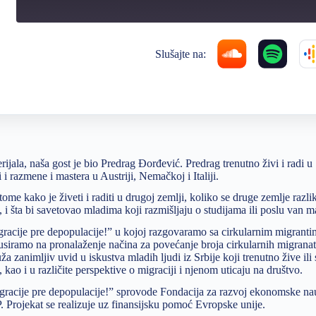
Slušajte na:
rijala, naša gost je bio Predrag Đorđević. Predrag trenutno živi i radi u
 i razmene i mastera u Austriji, Nemačkoj i Italiji.
me kako je živeti i raditi u drugoj zemlji, koliko se druge zemlje razli
 i šta bi savetovao mladima koji razmišljaju o studijama ili poslu van m
racije pre depopulacije!” u kojoj razgovaramo sa cirkularnim migrantim
okusiramo na pronalaženje načina za povećanje broja cirkularnih migranat
ža zanimljiv uvid u iskustva mladih ljudi iz Srbije koji trenutno žive ili 
ao i u različite perspektive o migraciji i njenom uticaju na društvo.
igracije pre depopulacije!” sprovode Fondacija za razvoj ekonomske n
. Projekat se realizuje uz finansijsku pomoć Evropske unije.