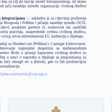
 ima za cilj da razvije model transparentnog, od strane
ok jača saradnju između organizacija civilnog društva
m integracijama
— usklađen je sa ciljevima proširenja
oga Beograda i Prištine i jačanje saradnje između OCD,
jevi, projektni partneri će realizovati niz različitih
odela praćenja, unapređenih veština civilnog društva,
većeg nivoa informisanosti EU institucija o dijalogu.
aradnji sa Sbunker-om (Priština) i Carnegie Endowment-
binovanje regionalne ekspertize sa međunarodnim
imsku školu o jačanju kapaciteta civilnog društva za
eštaj u senci o napretku u dijalogu sa preporukama za
 biće okrugli sto u Briselu, gde će biti predstavljeni
normalizacije.
,
ljubica.kovacevic@cep.org.rs