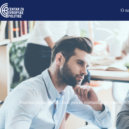
O n
Podrška proširenju EU kroz proces normalizacije između Srb