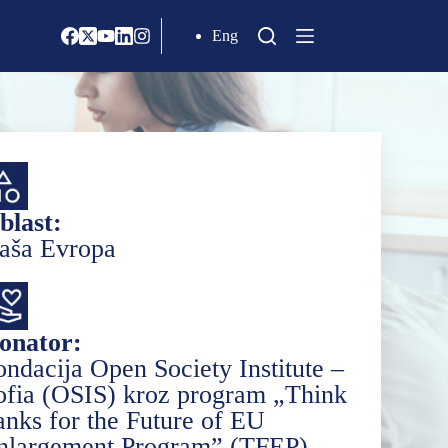
Eng
blast:
aša Evropa
onator:
ondacija Open Society Institute –
ofia (OSIS) kroz program „Think
anks for the Future of EU
nlargement Program” (TFEP)