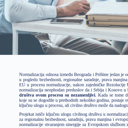
Normalizacija odnosa između Beograda i Prištine jedan je 
u pogledu bezbednosti, regionalne saradnje, prava manjina 
EU u procesu normalizacije, nakon zajedničke Rezolucije U
normalizacija neophodan preduslov da i Srbija i Kosovo u
društva ovom procesu su nezamenljivi
. Kada se tome do
koje su se dogodile u prethodnih nekoliko godina, postaje 
ključnu ulogu u procesu, ali civilno društvo može da nadogra
Projekat ističe ključnu ulogu civilnog društva u normalizaci
za regionalnu bezbednost, saradnju, prava manjina i evrops
normalizacije stvaranjem sinergije sa Evropskom službom 