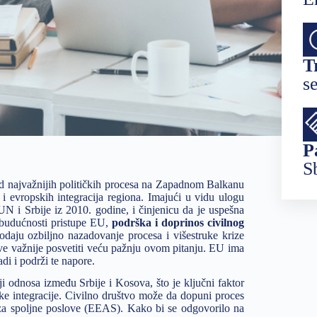
T
s
P
S
od najvažnijih političkih procesa na Zapadnom Balkanu
i evropskih integracija regiona. Imajući u vidu ulogu
N i Srbije iz 2010. godine, i činjenicu da je uspešna
 budućnosti pristupe EU,
podrška i doprinos civilnog
daju ozbiljno nazadovanje procesa i višestruke krize
sve važnije posvetiti veću pažnju ovom pitanju. EU ima
di i podrži te napore.
ji odnosa između Srbije i Kosova, što je ključni faktor
ke integracije. Civilno društvo može da dopuni proces
za spoljne poslove (EEAS). Kako bi se odgovorilo na