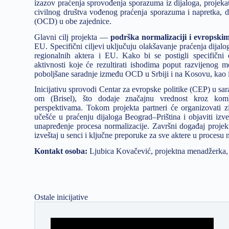
izazov praćenja sprovođenja sporazuma iz dijaloga, projekat
civilnog društva vođenog praćenja sporazuma i napretka, d
(OCD) u obe zajednice.
Glavni cilj projekta —
podrška normalizaciji i evropski
EU. Specifični ciljevi uključuju olakšavanje praćenja dijal
regionalnih aktera i EU. Kako bi se postigli specifični cil
aktivnosti koje će rezultirati ishodima poput razvijenog m
poboljšane saradnje između OCD u Srbiji i na Kosovu, kao i 
Inicijativu sprovodi Centar za evropske politike (CEP) u s
om (Brisel), što dodaje značajnu vrednost kroz kom
perspektivama. Tokom projekta partneri će organizovati z
učešće u praćenju dijaloga Beograd–Priština i objaviti izv
unapređenje procesa normalizacije. Završni događaj projekta
izveštaj u senci i ključne preporuke za sve aktere u procesu 
Kontakt osoba:
Ljubica Kovačević, projektna menadžerka
Ostale inicijative