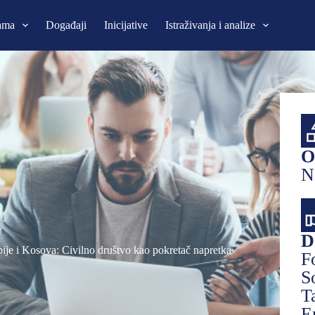
ama
Događaji
Inicijative
Istraživanja i analize
O
N
D
ije i Kosova: Civilno društvo kao pokretač napretka
F
S
T
E