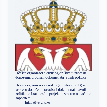
Učešće organizacija civilnog društva u procesu
donošenja propisa i dokumenata javnih politika
Učešće organizacija civilnog društva (OCD) u
procesu donošenja propisa i dokumenata javnih
politika je kratkoročni projekat usmeren na jačanje
kapaciteta…
Inicijative u toku