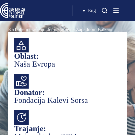
Eng
Ka boljem praćenju demokratije na Zapadnom Balkanu
Oblast:
Naša Evropa
Donator:
Fondacija Kalevi Sorsa
Trajanje: