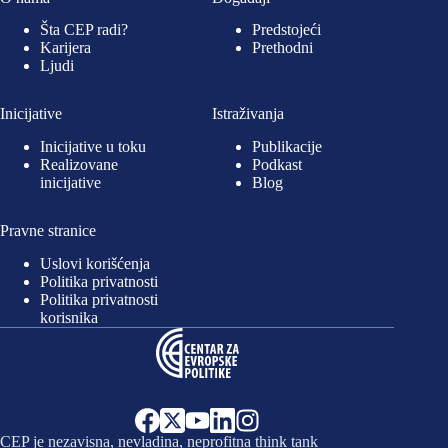
Šta CEP radi?
Predstojeći
Karijera
Prethodni
Ljudi
Inicijative
Istraživanja
Inicijative u toku
Publikacije
Realizovane
Podkast
inicijative
Blog
Pravne stranice
Uslovi korišćenja
Politika privatnosti
Politika privatnosti
korisnika
CEP je nezavisna, nevladina, neprofitna think tank