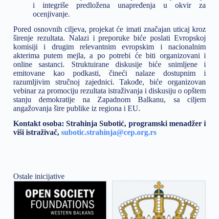
i integriše predložena unapređenja u okvir za
ocenjivanje.
Pored osnovnih ciljeva, projekat će imati značajan uticaj kroz
širenje rezultata. Nalazi i preporuke biće poslati Evropskoj
komisiji i drugim relevantnim evropskim i nacionalnim
akterima putem mejla, a po potrebi će biti organizovani i
online sastanci. Struktuirane diskusije biće snimljene i
emitovane kao podkasti, čineći nalaze dostupnim i
razumljivim stručnoj zajednici. Takođe, biće organizovan
vebinar za promociju rezultata istraživanja i diskusiju o opštem
stanju demokratije na Zapadnom Balkanu, sa ciljem
angažovanja šire publike iz regiona i EU.
Kontakt osoba: Strahinja Subotić, programski menadžer i
viši istraživač,
subotic.strahinja@cep.org.rs
Ostale inicijative