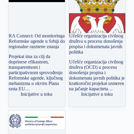
RA Connect: Od monitoringa
Učešće organizacija civilnog
Reformske agende u Srbiji do
društva u procesu donošenja
regionalne razmene znanja
propisa i dokumenata javnih
politika
Projekat ima za cilj da
doprinese efikasnom,
Učešće organizacija civilnog
transparentnom i
društva (OCD) u procesu
participativnom sprovođenju
donošenja propisa i
Reformske agende, ključnog
dokumenata javnih politika je
mehanizma u okviru Plana
kratkoročni projekat usmeren
rasta EU…
na jačanje kapaciteta…
Inicijative u toku
Inicijative u toku