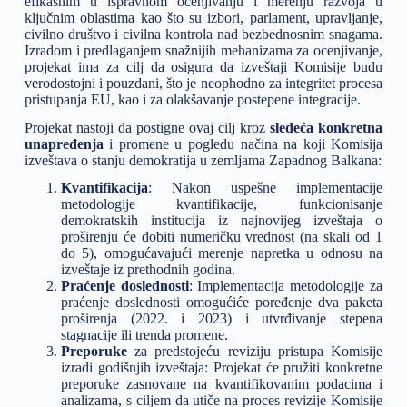
efikasnim u ispravnom ocenjivanju i merenju razvoja u
ključnim oblastima kao što su izbori, parlament, upravljanje,
civilno društvo i civilna kontrola nad bezbednosnim snagama.
Izradom i predlaganjem snažnijih mehanizama za ocenjivanje,
projekat ima za cilj da osigura da izveštaji Komisije budu
verodostojni i pouzdani, što je neophodno za integritet procesa
pristupanja EU, kao i za olakšavanje postepene integracije.
Projekat nastoji da postigne ovaj cilj kroz
sledeća konkretna
unapređenja
i promene u pogledu načina na koji Komisija
izveštava o stanju demokratija u zemljama Zapadnog Balkana:
Kvantifikacija
: Nakon uspešne implementacije
metodologije kvantifikacije, funkcionisanje
demokratskih institucija iz najnovijeg izveštaja o
proširenju će dobiti numeričku vrednost (na skali od 1
do 5), omogućavajući merenje napretka u odnosu na
izveštaje iz prethodnih godina.
Praćenje doslednosti
: Implementacija metodologije za
praćenje doslednosti omogućiće poređenje dva paketa
proširenja (2022. i 2023) i utvrđivanje stepena
stagnacije ili trenda promene.
Preporuke
za predstojeću reviziju pristupa Komisije
izradi godišnjih izveštaja: Projekat će pružiti konkretne
preporuke zasnovane na kvantifikovanim podacima i
analizama, s ciljem da utiče na proces revizije Komisije