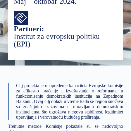
Maj – oktobar 2024.
Partneri:
Institut za evropsku politiku
(EPI)
Cilj projekta je unapređenje kapaciteta Evropske komisije
za efikasno praćenje i izveštavanje o reformama u
funkcionisanju demokratskih institucija na Zapadnom
Balkanu. Ovaj cilj dolazi u vreme kada se region suočava
sa značajnim izazovima u upravljanju demokratskim
institucijama, što ugrožava njegovu stabilnost, legitimitet
upravljanja i verovatnoću budućeg proširenja.
Trenutne metode Komisije pokazale su se nedovoljno