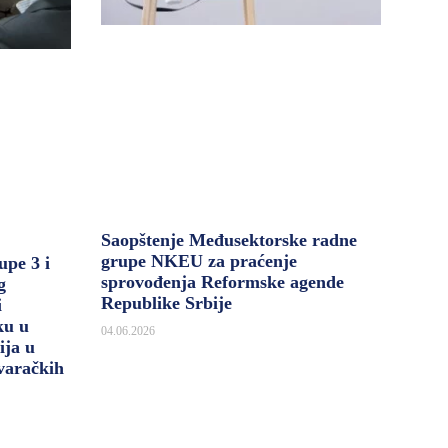
Saopštenje Međusektorske radne
grupe NKEU za praćenje
upe 3 i
sprovođenja Reformske agende
g
Republike Srbije
i
ku u
04.06.2026
ija u
varačkih