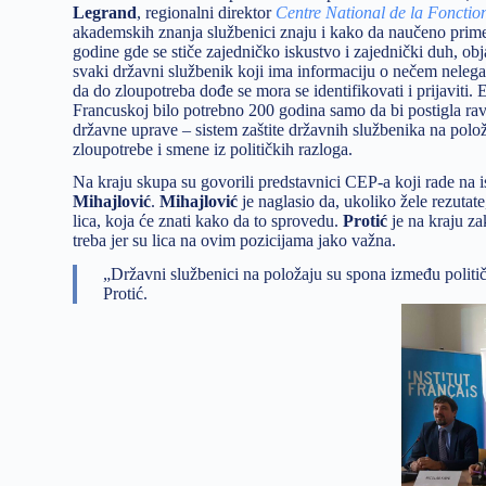
Legrand
, regionalni direktor
Centre National de la Fonction
akademskih znanja službenici znaju i kako da naučeno prim
godine gde se stiče zajedničko iskustvo i zajednički duh, obj
svaki državni službenik koji ima informaciju o nečem neleg
da do zloupotreba dođe se mora se identifikovati i prijaviti.
Francuskoj bilo potrebno 200 godina samo da bi postigla rav
državne uprave – sistem zaštite državnih službenika na polož
zloupotrebe i smene iz političkih razloga.
Na kraju skupa su govorili predstavnici CEP-a koji rade na
Mihajlović
.
Mihajlović
je naglasio da, ukoliko žele rezuta
lica, koja će znati kako da to sprovedu.
Protić
je na kraju z
treba jer su lica na ovim pozicijama jako važna.
„Državni službenici na položaju su spona između političk
Protić.