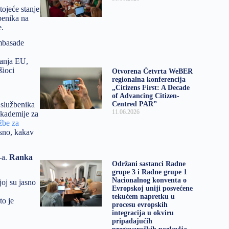
tojeće stanje
benika na
e.
mbasade
vanja EU,
šioci
Otvorena Četvrta WeBER
regionalna konferencija
„Citizens First: A Decade
of Advancing Citizen-
 službenika
Centred PAR”
11.06.2026
akademije za
žbe za
osno, kakav
-a.
Ranka
Održani sastanci Radne
grupe 3 i Radne grupe 1
Nacionalnog konventa o
joj su jasno
Evropskoj uniji posvećene
tekućem napretku u
to je
procesu evropskih
integracija u okviru
pripadajućih