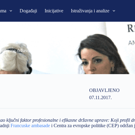
ama
Događaji
Inicijative
Istraživanja i analize
 efikasne državne uprave
OBJAVLJENO
07.11.2017.
o ključni faktor profesionalne i efikasne državne uprave: Koji profil 
radnji
Francuske ambasade
i Centra za evropske politike (CEP) održan j