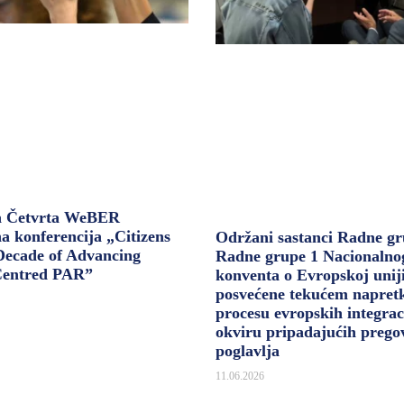
a Četvrta WeBER
na konferencija „Citizens
Održani sastanci Radne gr
 Decade of Advancing
Radne grupe 1 Nacionalno
Centred PAR”
konventa o Evropskoj unij
posvećene tekućem napret
procesu evropskih integrac
okviru pripadajućih prego
poglavlja
11.06.2026