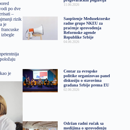
pregovaračkih poglavlja
 pored
11.06.2026
vodi po dve
risati –
jmanji rizik
Saopštenje Međusektorske
radne grupe NKEU za
a je
praćenje sprovođenja
 francuske
Reformske agende
 izbegle
Republike Srbije
04.06.2026
mpetentnija
 položaju
Centar za evropske
akao je
politike organizovao panel
diskusiju o stavovima
građana Srbije prema EU
02.06.2026
Održan radni ručak sa
medijima o sprovođenju