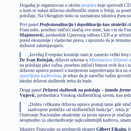
Događaj je organizovan u okviru
projekta
koje sprovodi CEP
u kom se nalazi državno-službenički sistem u Srbiji, sa pose
položaju. Na Okruglom stolu su razmatrana iskustva
francu
Prvi panel
Profesionalizacija
i depolitizacija kao strateški 
Francuske, posebno ističući značaj ove teme, kao i to da Fr
Majstorović,
predsednik Upravnog odbora CEP-a je učesnike
pored ekonomije i vladavine prava, i upozorio da je trenutno
dužnosti zabrinjavajuće.
„Izveštaj Evropske komisije nam je zamerio veliki broj d
Dr Ivan Bošnjak,
državni sekretar u
Ministarstvu državne 
na položaju jako važna, posebno ističući bitnost ovih lica i
državnu upravu pomoći u karijernom napredovanju lica na ov
upravljanje kadrovima
, je rekao da je naročito važno govor
idealni državni službenik treba da bude.
Drugi panel
Državni službenik na položaju – između forme
Vujović,
predsednica Visokog službeničkog saveta, kao jedan
„Dobra i efikasna državna uprava postoji tamo gde stručn
razdvojene političke od službeničkih funkcija“, rekla je
Osnivanje Nacionalne akademije za javnu upravu je značajan 
neophodno za obezbeđivanje najkvalitetnijih kadrova, smat
Iskustvo Francuske su predstavili ekspert
Gilbert Elkaim,
b