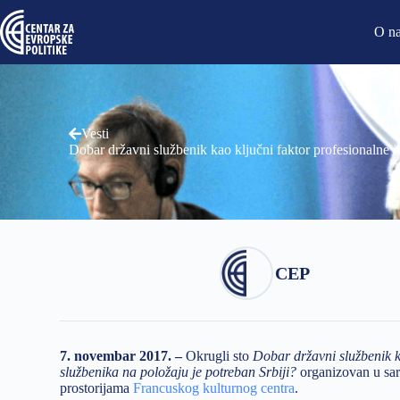
O n
Vesti
Dobar državni službenik kao ključni faktor profesionalne i
CEP
7. novembar 2017. –
Okrugli sto
Dobar državni službenik ka
službenika na položaju je potreban Srbiji?
organizovan u sa
prostorijama
Francuskog kulturnog centra
.