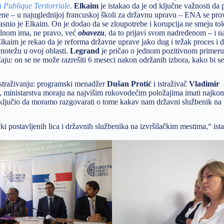
 Publique Teritorriale
.
Elkaim
je istakao da je od ključne važnosti da
ene – u najuglednijoj francuskoj školi za državnu upravu – ENA se pro
asnio je Elkaim. On je dodao da se zloupotrebe i korupcija ne smeju tole
alnom ima, ne pravo, već
obavezu
, da to prijavi svom nadređenom – i na
 Elkaim je rekao da je reforma državne uprave jako dug i težak proces i d
notežu u ovoj oblasti.
Legrand
je pričao o jednom pozitivnom primeru
aju: on se ne može razrešiti 6 meseci nakon održanih izbora, kako bi se
 istraživanju: programski menadžer
Dušan Protić
i istraživač
Vladimir
te, ministarstva moraju na najvišim rukovodećim položajima imati najko
aključio da moramo razgovarati o tome kakav nam državni službenik na
i postavljenih lica i državnih službenika na izvršilačkim mestima,“ ist