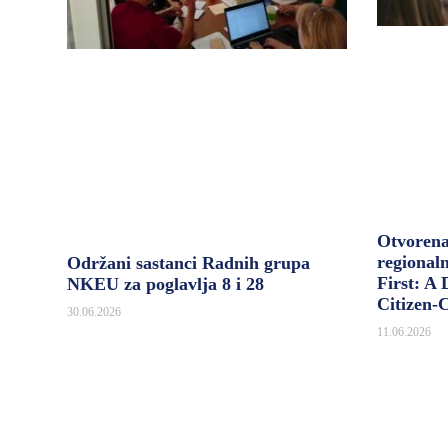
Otvoren
regional
Održani sastanci Radnih grupa
First: A
NKEU za poglavlja 8 i 28
Citizen-
30.06.2026
11.06.2026