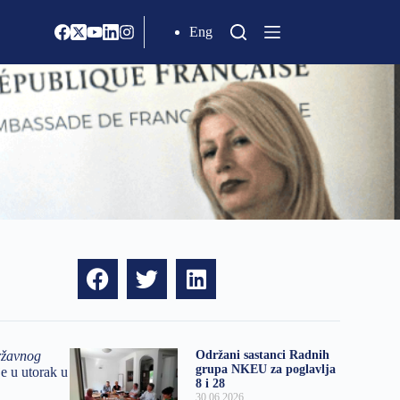
Eng
državnog
Održani sastanci Radnih
grupa NKEU za poglavlja
e u utorak u
8 i 28
30.06.2026