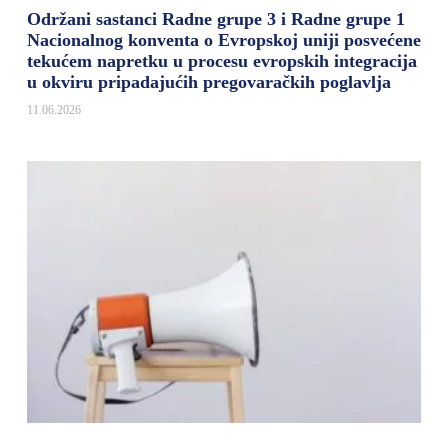
Održani sastanci Radne grupe 3 i Radne grupe 1
Nacionalnog konventa o Evropskoj uniji posvećene
tekućem napretku u procesu evropskih integracija
u okviru pripadajućih pregovaračkih poglavlja
11.06.2026