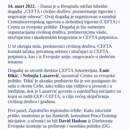
14. mart 2022.
– Danas je u Beogradu održan hibridni
događaj „CEFTA i civilno društvo: promovisanje trgovine i
negovanje odnosa“. Ovaj događaj je organizovan u saradnji
Centralnoevropskog ugovora o slobodnoj trgovini (CEFTA) i
Centra za evropske politike. Događaj je bio namenjen
organizacijama civilnog društva, predstavnicima vlade,
stručnjacima i akademskim krugovima iz CEFTA potpisnica.
U tri okrugla stola, predstavnici civilnog društva, CEFTA
kontakt tačaka, privatnog sektora i stručnjaci iz CEFTA
potpisnica, kao i iz Evropske unije, razgovaraće o sledećim
temama:
Događaj su otvorili direktor CEFTA Sekreterijata,
Emir
Đikić
, i
Nebojša Lazarević
, suosnivač Centra za evropske
politike. Đikić je ukratko predstavio šta je sve postignuto do
sada u okviru Cefte, iako toliko nije vidljivo u javnosti i u
medijima, dok je Lazarević govorio o zajedničkoj inicijativi na
kojoj su radili CEP i CEFTA, u cilju većeg uključivanja
civilnog društva i građana.
Prvi panel,
Zajedničko regionalno tržište: Kako iskoristiti
prilike
, moderirao je Ian Bankroft, konsultant PeaceTraining
inicijative, a učesnici su bili
David Hadson
iz Direktorata
Evropske komisije za proširenje i susedsku politiku (DG