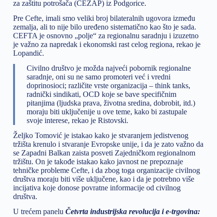
za zaštitu potrošača (CEZAP) iz Podgorice.
Pre Cefte, imali smo veliki broj bilateralnih ugovora između
zemalja, ali to nije bilo uređeno sistematično kao što je sada.
CEFTA je osnovno „polje“ za regionalnu saradnju i izuzetno
je važno za napredak i ekonomski rast celog regiona, rekao je
Lopandić.
Civilno društvo je možda najveći pobornik regionalne
saradnje, oni su ne samo promoteri već i vredni
doprinosioci; različite vrste organizacija – think tanks,
radnički sindikati, OCD koje se bave specifičnim
pitanjima (ljudska prava, životna sredina, dobrobit, itd.)
moraju biti uključenije u ove teme, kako bi zastupale
svoje interese, rekao je Ristovski.
Željko Tomović je istakao kako je stvaranjem jedistvenog
tržišta krenulo i stvaranje Evropske unije, i da je zato važno da
se Zapadni Balkan zaista posveti Zajedničkom regionalnom
tržištu. On je takođe istakao kako javnost ne prepoznaje
tehničke probleme Cefte, i da zbog toga organizacije civilnog
društva moraju biti više uključene, kao i da je potrebno više
incijativa koje donose povratne informacije od civilnog
društva.
U trećem panelu
Četvrta industrijska revolucija i e-trgovina: