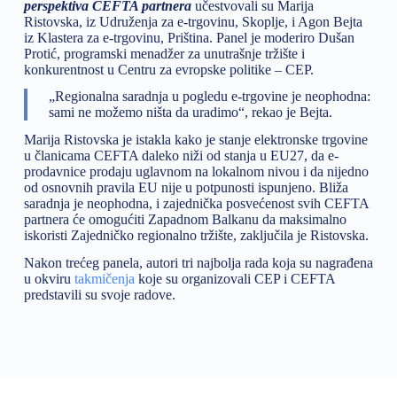
perspektiva CEFTA partnera
učestvovali su Marija
Ristovska, iz Udruženja za e-trgovinu, Skoplje, i Agon Bejta
iz Klastera za e-trgovinu, Priština. Panel je moderiro Dušan
Protić, programski menadžer za unutrašnje tržište i
konkurentnost u Centru za evropske politike – CEP.
„Regionalna saradnja u pogledu e-trgovine je neophodna:
sami ne možemo ništa da uradimo“, rekao je Bejta.
Marija Ristovska je istakla kako je stanje elektronske trgovine
u članicama CEFTA daleko niži od stanja u EU27, da e-
prodavnice prodaju uglavnom na lokalnom nivou i da nijedno
od osnovnih pravila EU nije u potpunosti ispunjeno. Bliža
saradnja je neophodna, i zajednička posvećenost svih CEFTA
partnera će omogućiti Zapadnom Balkanu da maksimalno
iskoristi Zajedničko regionalno tržište, zaključila je Ristovska.
Nakon trećeg panela, autori tri najbolja rada koja su nagrađena
u okviru
takmičenja
koje su organizovali CEP i CEFTA
predstavili su svoje radove.