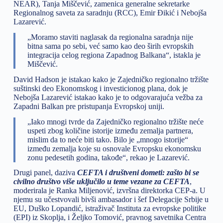
NEAR), Tanja Miščević, zamenica generalne sekretarke
Regionalnog saveta za saradnju (RCC), Emir Đikić i Nebojša
Lazarević.
„Moramo staviti naglasak da regionalna saradnja nije
bitna sama po sebi, već samo kao deo širih evropskih
integracija celog regiona Zapadnog Balkana“, istakla je
Miščević.
David Hadson je istakao kako je Zajedničko regionalno tržište
suštinski deo Ekonomskog i investicionog plana, dok je
Nebojša Lazarević istakao kako je to odgovarajuća vežba za
Zapadni Balkan pre pristupanja Evropskoj uniji.
„Iako mnogi tvrde da Zajedničko regionalno tržište neće
uspeti zbog količine istorije između zemalja partnera,
mislim da to neće biti tako. Bilo je „mnogo istorije“
između zemalja koje su osnovale Evropsku ekonomsku
zonu pedesetih godina, takođe“, rekao je Lazarević.
Drugi panel, daziva
CEFTA i društveni dometi: zašto bi se
civilno društvo više uključilo u teme vezane za CEFTA
,
moderirala je Ranka Miljenović, izvršna direktorka CEP-a. U
njemu su učestvovali bivši ambasador i šef Delegacije Srbije u
EU, Duško Lopandić, istraživač Instituta za evropske politike
(EPI) iz Skoplja, i Željko Tomović, pravnog savetnika Centra