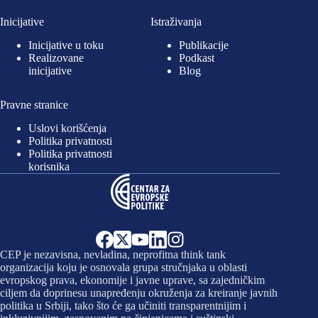
Inicijative
Istraživanja
Inicijative u toku
Publikacije
Realizovane
Podkast
inicijative
Blog
Pravne stranice
Uslovi korišćenja
Politika privatnosti
Politika privatnosti
korisnika
CEP je nezavisna, nevladina, neprofitna think tank
organizacija koju je osnovala grupa stručnjaka u oblasti
evropskog prava, ekonomije i javne uprave, sa zajedničkim
ciljem da doprinesu unapređenju okruženja za kreiranje javnih
politika u Srbiji, tako što će ga učiniti transparentnijim i