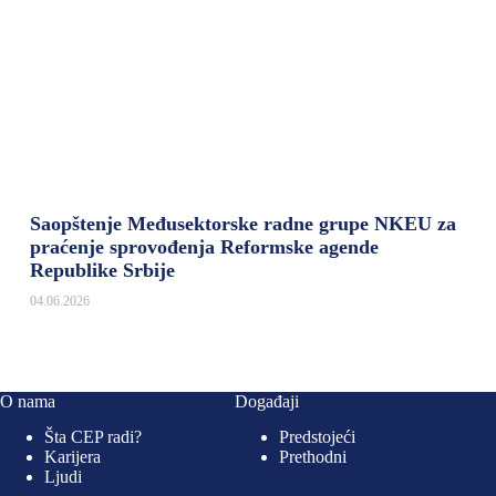
Saopštenje Međusektorske radne grupe NKEU za
praćenje sprovođenja Reformske agende
Republike Srbije
04.06.2026
O nama
Događaji
Šta CEP radi?
Predstojeći
Karijera
Prethodni
Ljudi