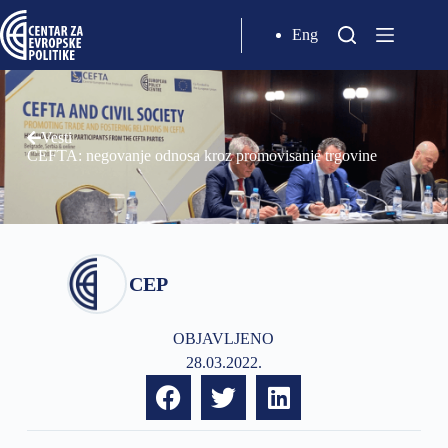
Eng
Vesti
CEFTA: negovanje odnosa kroz promovisanje trgovine
CEP
OBJAVLJENO
28.03.2022.